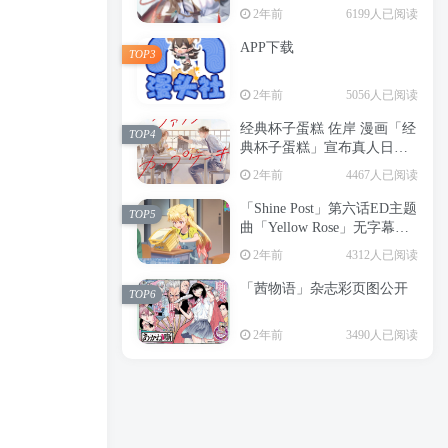
2年前
6199人已阅读
APP下载
TOP3
2年前
5056人已阅读
经典杯子蛋糕 佐岸 漫画「经
TOP4
典杯子蛋糕」宣布真人日剧
化
2年前
4467人已阅读
「Shine Post」第六话ED主题
TOP5
曲「Yellow Rose」无字幕MV
公开
2年前
4312人已阅读
「茜物语」杂志彩页图公开
TOP6
2年前
3490人已阅读