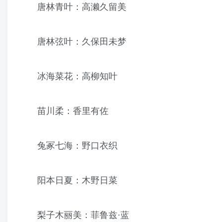
唐林青叶：高濑久留美
唐林弦叶：久保田未梦
冰海菜花：高柳知叶
苗川柔：香里有佐
兔冢七海：野口衣织
阳本日夏：木野日菜
梨子木丽美：菲鲁兹·蓝