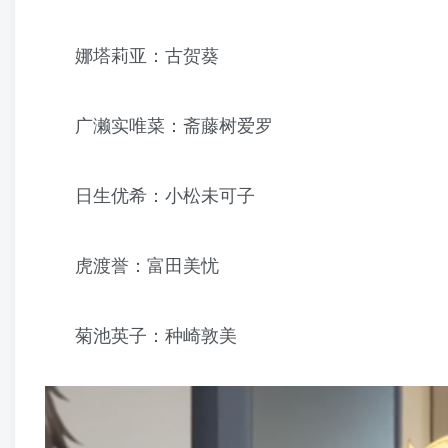
娜塔莉亚：古贺葵
广濑实唯菜：斋藤树爱罗
日生优希：小松未可子
虎渡誉：富田美忧
菊池英子：种崎敦美