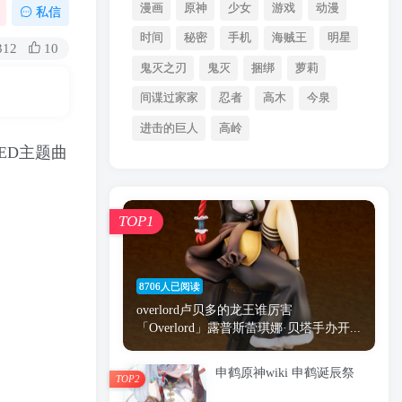
漫画
原神
少女
游戏
动漫
私信
时间
秘密
手机
海贼王
明星
312
10
鬼灭之刃
鬼灭
捆绑
萝莉
间谍过家家
忍者
高木
今泉
进击的巨人
高岭
话ED主题曲
TOP1
8706人已阅读
overlord卢贝多的龙王谁厉害
「Overlord」露普斯蕾琪娜·贝塔手办开...
申鹤原神wiki 申鹤诞辰祭
TOP2