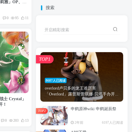
女☆伊莉雅」OP、ED
搜索
0
95
11
开启精彩搜索
TOP1
8687人已阅读
overlord卢贝多的龙王谁厉害
「Overlord」露普斯蕾琪娜·贝塔手办开...
Crystal」
开！
申鹤原神wiki 申鹤诞辰祭
TOP2
0
203
13
2年前
6197人已阅读