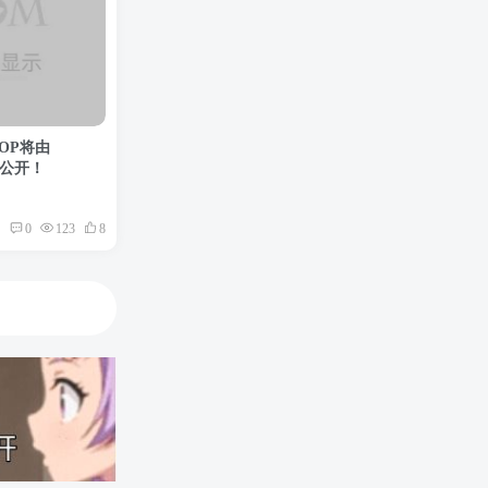
OP将由
访公开！
0
123
8