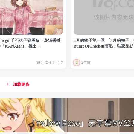
 to go 千石抚子到黑猫！花泽香菜
3月的狮子第一季 「3月的狮子」
「KANAight」推出！
BumpOfChicken演唱！独家采
2年前
0
441
7
加载更多