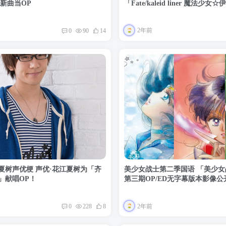
d最新曲当OP
「Fate/kaleid liner 魔法少
标题发表！
2年前
0
90
14
夏树声优梗 声优·花江夏树为「齐
美少女战士第二季国语 「美少女战士 
」献唱OP！
第三期OP/ED无字幕版本影像公
2年前
0
228
8