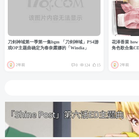
刀剑神域第一季第一集bgm 「刀剑神域」PS4游
花泽香菜 how
戏OP主题曲确定为春奈露娜的「Windia」
角色歌合集CD
2年前
2年前
0
124
15