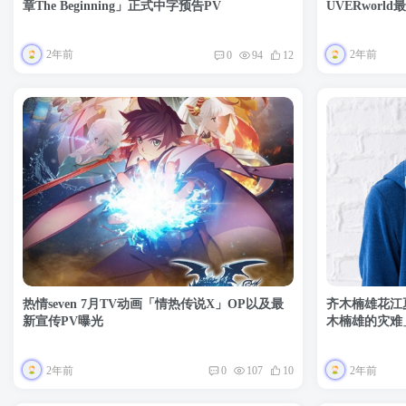
章The Beginning」正式中字预告PV
UVERworl
2年前
2年前
0
94
12
热情seven 7月TV动画「情热传说X」OP以及最
齐木楠雄花江
新宣传PV曝光
木楠雄的灾难
2年前
2年前
0
107
10