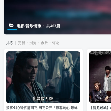
电影/音乐情报
共463篇
排序
更新
浏览
点赞
评论
浪客剑心追忆篇网飞 网飞公开「浪客剑心 最终
【智龙迷城】o