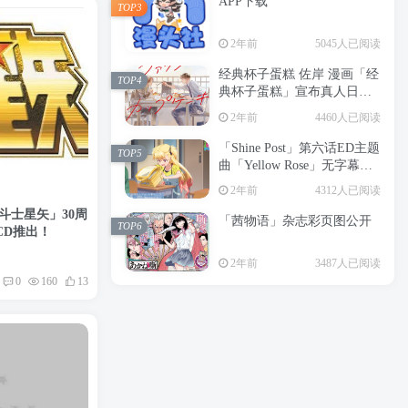
APP下载
TOP3
2年前
5045人已阅读
经典杯子蛋糕 佐岸 漫画「经
TOP4
典杯子蛋糕」宣布真人日剧
化
2年前
4460人已阅读
「Shine Post」第六话ED主题
TOP5
曲「Yellow Rose」无字幕MV
公开
2年前
4312人已阅读
圣斗士星矢」30周
「茜物语」杂志彩页图公开
TOP6
CD推出！
2年前
3487人已阅读
0
160
13