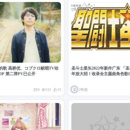
的歌 高桥优、コブクロ献唱TV动
圣斗士星矢2022年新作广东 「
」OP 第二弹PV已公开
年放大招！收录全主题曲角色歌
2年前
0
111
15