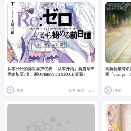
从零开始的异世界声优表 「从零开始」新篇章声
高桥优最有名
优追加至7名！新OP由MYTH&ROID演唱！
画「orange
2年前
2年前
0
274
7