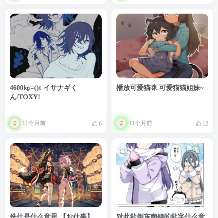
4600㎏=()t イサナギく
播放可爱猫咪 可爱猫猫姐妹~
ん/TOXY!
11个月前
11个月前
6
12
侁仕是什么意思 【お仕事】
对此欲倒东南倾的欲字什么意