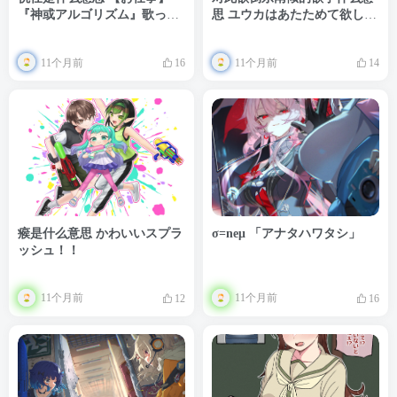
『神或アルゴリズム』歌って
思 ユウカはあたためて欲しい
みた
話①
11个月前
11个月前
16
14
瘊是什么意思 かわいいスプラ
σ=neμ 「アナタハワタシ」
ッシュ！！
11个月前
11个月前
12
16