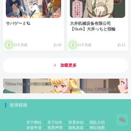
サバゲー💧🪐
大井机械设备有限公司
【Skeb】大井っちと指輪
11个月前
11个月前
10
13
加载更多
友情链接
关于网站
关于站长
联系本站
团队介绍
友链申请
免责声明
隐私政策
网站地图