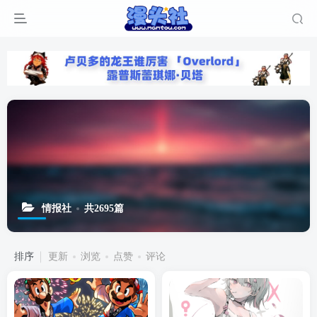
情报社
共2695篇
排序
更新
浏览
点赞
评论