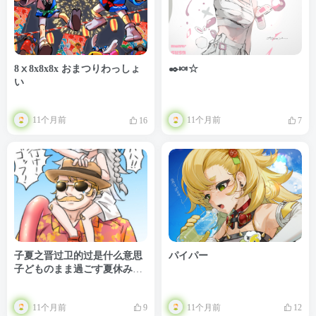
8ⅹ8x8x8x おまつりわっしょ
✒️🍬☆
い
11个月前
11个月前
16
7
子夏之晋过卫的过是什么意思
パイパー
子どものまま過ごす夏休みに
慣れてきた大統領リリィ
11个月前
11个月前
9
12