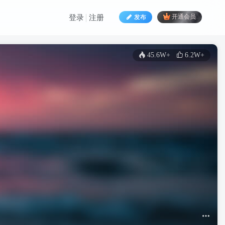
发布
开通会员
登录
注册
45.6W+
6.2W+