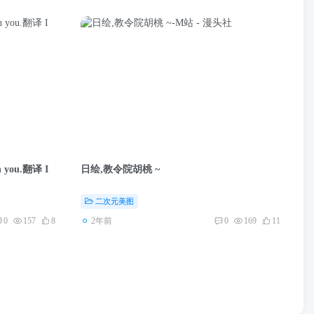
ith you.翻译 I
日绘,教令院胡桃 ~
二次元美图
2年前
0
157
8
0
169
11