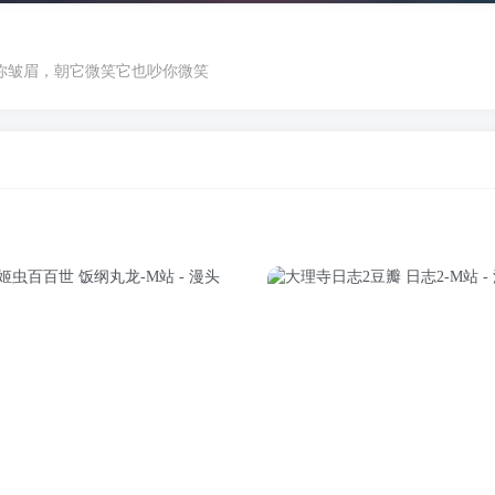
你皱眉，朝它微笑它也吵你微笑