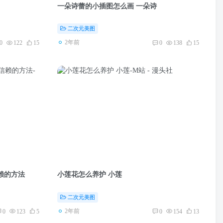
一朵诗蕾的小插图怎么画 一朵诗
二次元美图
2年前
0
122
15
0
138
15
赖的方法
小莲花怎么养护 小莲
二次元美图
2年前
0
123
5
0
154
13