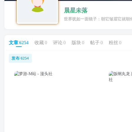
晨星未落
世界犹如一面镜子：朝它皱眉它就朝
文章
6254
收藏
0
评论
0
版块
0
帖子
0
粉丝
0
发布
6254