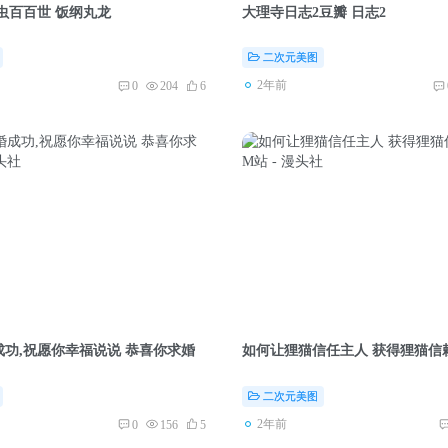
虫百百世 饭纲丸龙
大理寺日志2豆瓣 日志2
二次元美图
2年前
0
204
6
功,祝愿你幸福说说 恭喜你求婚
如何让狸猫信任主人 获得狸猫信
二次元美图
2年前
0
156
5