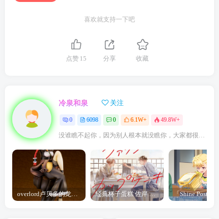
喜欢就支持一下吧
点赞
15
分享
收藏
冷泉和泉
关注
0
6098
0
6.1W+
49.8W+
没谁瞧不起你，因为别人根本就没瞧你，大家都很忙的
overlord卢贝多的龙王谁厉害 「Overlord」露普斯蕾琪娜·贝塔手办开订
经典杯子蛋糕 佐岸 漫画「经典杯子蛋糕」宣布真人日剧化