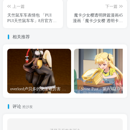
上一篇
下一篇
天竺鼠车车表情包 「PUI
魔卡少女樱透明牌篇漫画45
PUI天竺鼠车车」8月官方日
漫画「魔卡少女樱 透明卡牌
历壁纸公开
篇」第65话新彩页公开
相关推荐
overlord卢贝多的龙王谁厉害 「Overlord」露普斯蕾琪娜·贝塔手办开订
「Shine Post」第六话ED
评论
抢沙发