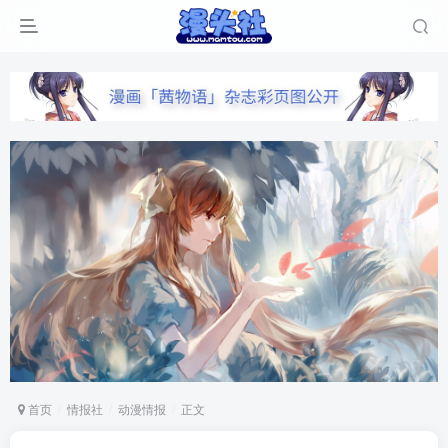
首页
情报社
动漫情报
正文