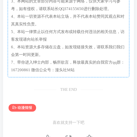
3、本网站的文章部分内容可能来源于网络，仅供大家学习与参
考，如有侵权，请联系站长QQ374155650进行删除处理。
4、本站一切资源不代表本站立场，并不代表本站赞同其观点和对
其真实性负责。
5、本站一律禁止以任何方式发布或转载任何违法的相关信息，访
客发现请向站长举报
6、本站资源大多存储在云盘，如发现链接失效，请联系我们我们
会第一时间更新。
7、带你进入绅士内部，畅所欲言，释放最真实的自我官方qq群：
167200861 微信公众号：漫头社M站
THE END
动漫情报
喜欢就支持一下吧