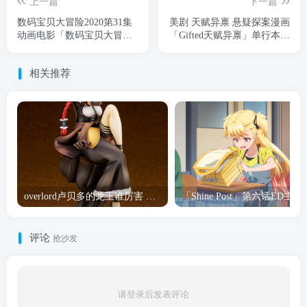
上一篇
下一篇
数码宝贝大冒险2020第31集
美剧 天赋异禀 悬疑探案漫画
动画电影「数码宝贝大冒险
「Gifted天赋异禀」单行本第
02 THE BEGINNING」宣布
2卷封面绘图公开
开始制作
相关推荐
overlord卢贝多的龙王谁厉害 「Overlord」露普斯蕾琪娜·贝塔手办开订
「Shine Post」第六话ED
评论
抢沙发
请登录后发表评论