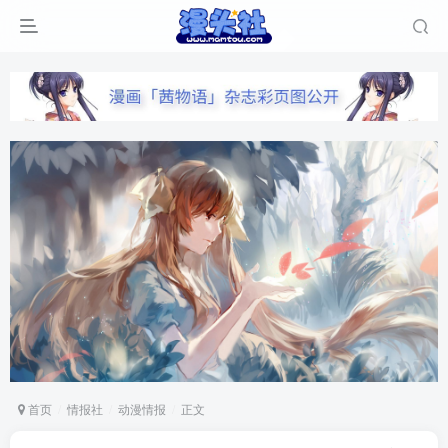
首页
情报社
动漫情报
正文