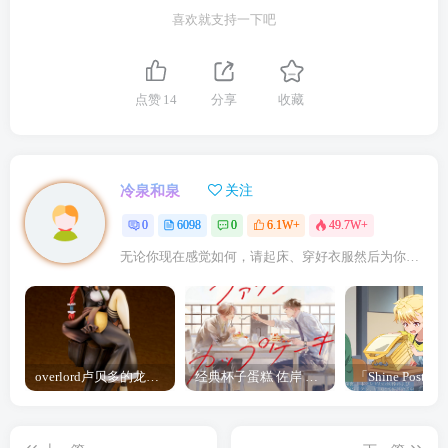
喜欢就支持一下吧
点赞
14
分享
收藏
冷泉和泉
关注
0
6098
0
6.1W+
49.7W+
无论你现在感觉如何，请起床、穿好衣服然后为你的梦想而奋斗
overlord卢贝多的龙王谁厉害 「Overlord」露普斯蕾琪娜·贝塔手办开订
经典杯子蛋糕 佐岸 漫画「经典杯子蛋糕」宣布真人日剧化