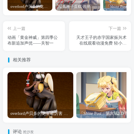
overlord卢贝多的龙王谁厉害 「Overlord」露普斯蕾琪娜·贝塔手办开订
经典杯子蛋糕 佐岸 漫画「经典杯子蛋糕」宣布真人日剧化
上一篇
下一篇
动画「黄金神威」第四季公
天才王子的赤字国家振兴术
布新追加声优——关智一
在线观看动漫免费 轻小说
「天才王子的赤字国家振兴
术」第12卷封面公开
相关推荐
overlord卢贝多的龙王谁厉害 「Overlord」露普斯蕾琪娜·贝塔手办开订
「Shine Post」第六话ED
评论
抢沙发