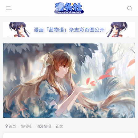
首页
情报社
动漫情报
正文