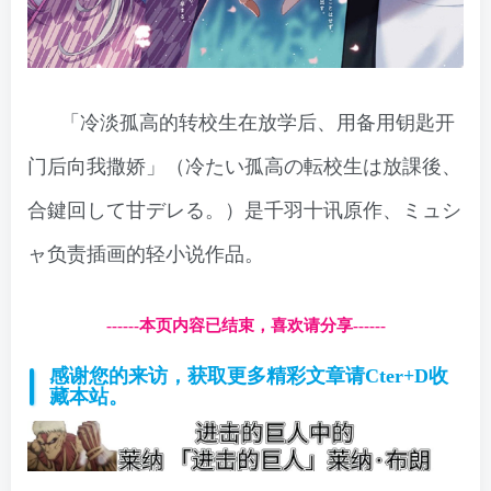
「冷淡孤高的转校生在放学后、用备用钥匙开
门后向我撒娇」（冷たい孤高の転校生は放課後、
合鍵回して甘デレる。）是千羽十讯原作、ミュシ
ャ负责插画的轻小说作品。
------本页内容已结束，喜欢请分享------
感谢您的来访，获取更多精彩文章请Cter+D收
藏本站。