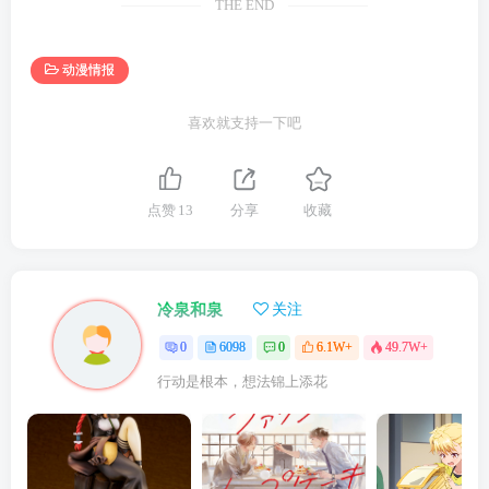
THE END
动漫情报
喜欢就支持一下吧
点赞
13
分享
收藏
冷泉和泉
关注
0
6098
0
6.1W+
49.7W+
行动是根本，想法锦上添花