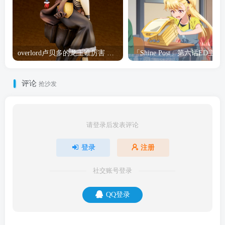
overlord卢贝多的龙王谁厉害 「Overlord」露普斯蕾琪娜·贝塔手办开订
「Shine Post」第六话ED
评论
抢沙发
请登录后发表评论
登录
注册
社交账号登录
QQ登录