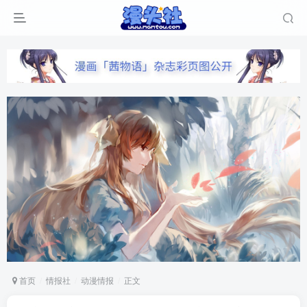
首页
情报社
动漫情报
正文