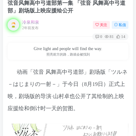
弦音风舞高中弓道部第一集 「弦音 风舞高中弓道
部」剧场版上映应援绘公开
冷泉和泉
关注
私信
2年前发布
0
81
14
Give light and people will find the way.
照亮前方的路，路就会被找到
动画「弦音 风舞高中弓道部」剧场版「ツルネ
－はじまりの一射－」于今日（8月19日）正式上
映，剧场版的导演·山村卓也公开了其绘制的上映
应援绘和倒计时一天的贺图。