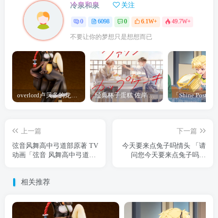
冷泉和泉
关注
0
6098
0
6.1W+
49.7W+
不要让你的梦想只是想想而已
overlord卢贝多的龙王谁厉害 「Overlord」露普斯蕾琪娜·贝塔手办开订
经典杯子蛋糕 佐岸 漫画「经典杯子蛋糕」宣布真人日剧化
上一篇
下一篇
弦音风舞高中弓道部原著 TV
今天要来点兔子吗情头 「请
动画「弦音 风舞高中弓道
问您今天要来点兔子吗？
部」第2季公布 2023年1月播
BLOOM」Blu-ray/DVD box
出
封面公开
相关推荐