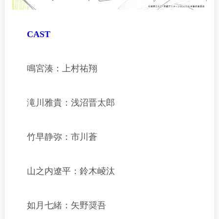
CAST
鳴宮湊：上村祐翔
滝川雅貴：浅沼晋太郎
竹早静弥：市川蒼
山之内遼平：鈴木崚汰
如月七緒：矢野奨吾