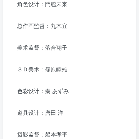
角色设计：門脇未来
总作画监督：丸木宜
美术监督：落合翔子
３Ｄ美术：篠原睦雄
色彩设计：秦 あずみ
道具设计：唐田 洋
摄影监督：船本孝平