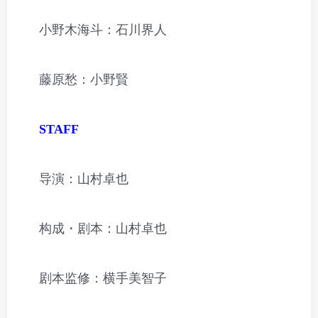
小野木海斗：石川界人
藤原愁：小野賢
STAFF
导演：山村卓也
构成・剧本：山村卓也
剧本监修：横手美智子