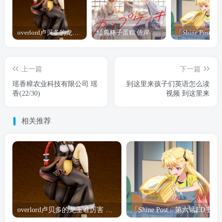
overlord卢贝多的龙王谁厉害 「Overlord」露普斯蕾琪娜·贝塔手办开订
经典杯子蛋糕 佐岸 漫画「经典杯子蛋糕」宣布真人日剧化
上一篇
下一篇
瑶香樟农业科技有限公司 瑶
到这里来孩子们英语怎么读
香(22/30)
视频 到这里来
相关推荐
overlord卢贝多的龙王谁厉害 「Overlord」露普斯蕾琪娜·贝塔手办开订
「Shine Post」第六话ED