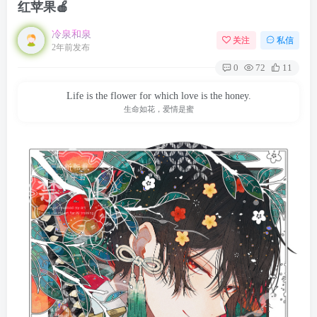
红苹果🍎
冷泉和泉
关注
私信
2年前发布
0
72
11
Life is the flower for which love is the honey.
生命如花，爱情是蜜