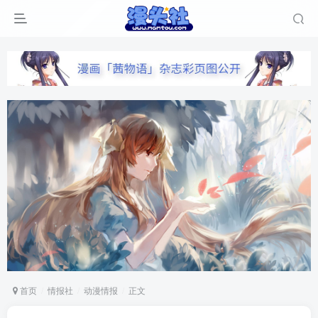
首页
情报社
动漫情报
正文