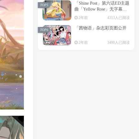
「Shine Post」第六话ED主题
2年前
6199人已阅读
TOP5
曲「Yellow Rose」无字幕MV
APP下载
公开
TOP3
2年前
4313人已阅读
「茜物语」杂志彩页图公开
2年前
5056人已阅读
TOP6
经典杯子蛋糕 佐岸 漫画「经
TOP4
2年前
3490人已阅读
典杯子蛋糕」宣布真人日剧
化
2年前
4468人已阅读
「Shine Post」第六话ED主题
TOP5
曲「Yellow Rose」无字幕MV
公开
2年前
4313人已阅读
「茜物语」杂志彩页图公开
TOP6
2年前
3490人已阅读