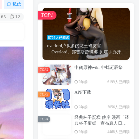
漫画
原神
少女
游戏
动漫
私信
时间
秘密
手机
海贼王
明星
TOP1
65
12
鬼灭之刃
鬼灭
捆绑
萝莉
间谍过家家
忍者
高木
今泉
8706人已阅读
进击的巨人
高岭
overlord卢贝多的龙王谁厉害
「Overlord」露普斯蕾琪娜·贝塔手办开...
申鹤原神wiki 申鹤诞辰祭
TOP2
TOP1
2年前
6199人已阅读
APP下载
TOP3
8706人已阅读
2年前
5056人已阅读
overlord卢贝多的龙王谁厉害
「Overlord」露普斯蕾琪娜·贝塔手办开...
经典杯子蛋糕 佐岸 漫画「经
TOP4
典杯子蛋糕」宣布真人日剧
申鹤原神wiki 申鹤诞辰祭
化
TOP2
2年前
4468人已阅读