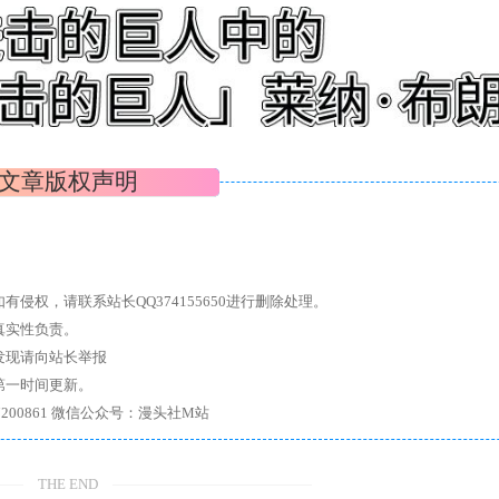
文章版权声明
权，请联系站长QQ374155650进行删除处理。
真实性负责。
发现请向站长举报
第一时间更新。
7、带你进入绅士内部，畅所欲言，释放最真实的自我官方qq群：167200861 微信公众号：漫头社M站
THE END