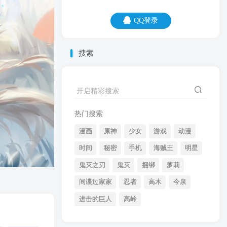
QQ登录
QQ登录
搜索
08
08
钥匙圈是非常实用的小工具，它可以让
开启精彩搜索
你，一次把所有钥匙都丢光。
热门搜索
漫画
原神
少女
游戏
动漫
时间
秘密
手机
海贼王
明星
鬼灭之刃
鬼灭
捆绑
萝莉
间谍过家家
忍者
高木
今泉
开启精彩搜索
进击的巨人
高岭
热门搜索