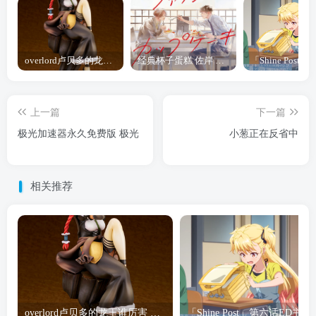
overlord卢贝多的龙王谁厉害 「Overlord」露普斯蕾琪娜·贝塔手办开订
经典杯子蛋糕 佐岸 漫画「经典杯子蛋糕」宣布真人日剧化
上一篇
下一篇
极光加速器永久免费版 极光
小葱正在反省中
相关推荐
overlord卢贝多的龙王谁厉害 「Overlord」露普斯蕾琪娜·贝塔手办开订
「Shine Post」第六话ED