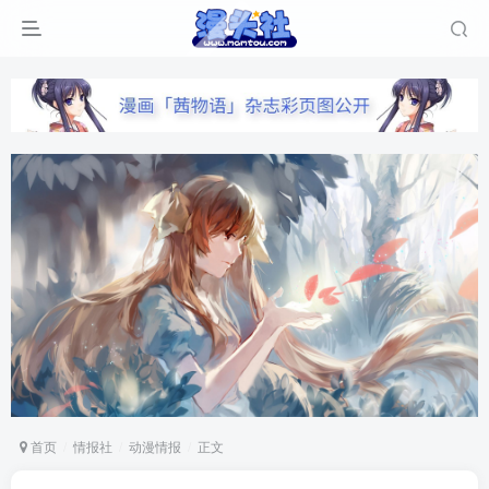
首页
情报社
动漫情报
正文