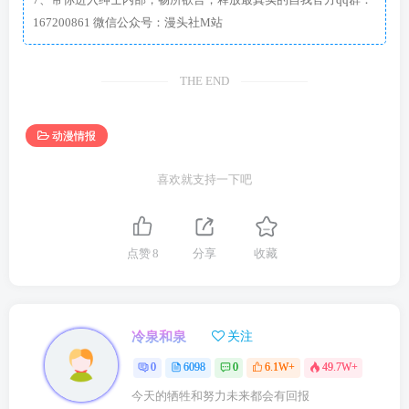
167200861 微信公众号：漫头社M站
THE END
动漫情报
喜欢就支持一下吧
点赞
8
分享
收藏
冷泉和泉
关注
0
6098
0
6.1W+
49.7W+
今天的牺牲和努力未来都会有回报