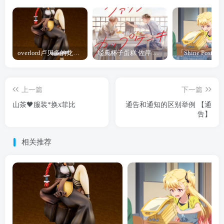
overlord卢贝多的龙王谁厉害 「Overlord」露普斯蕾琪娜·贝塔手办开订
经典杯子蛋糕 佐岸 漫画「经典杯子蛋糕」宣布真人日剧化
上一篇
下一篇
山茶🖤服装*换x菲比
通告和通知的区别举例 【通
告】
相关推荐