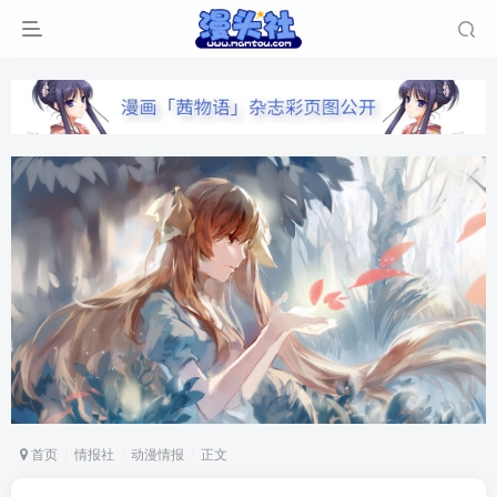
首页
情报社
动漫情报
正文