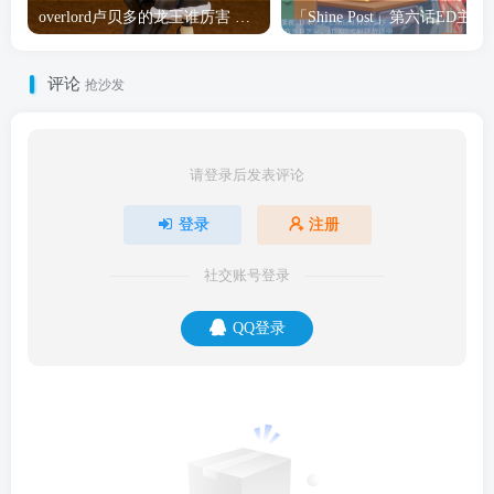
overlord卢贝多的龙王谁厉害 「Overlord」露普斯蕾琪娜·贝塔手办开订
「Shine Post」第六话ED
评论
抢沙发
请登录后发表评论
登录
注册
社交账号登录
QQ登录