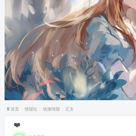
首页
情报社
动漫情报
正文
❤️