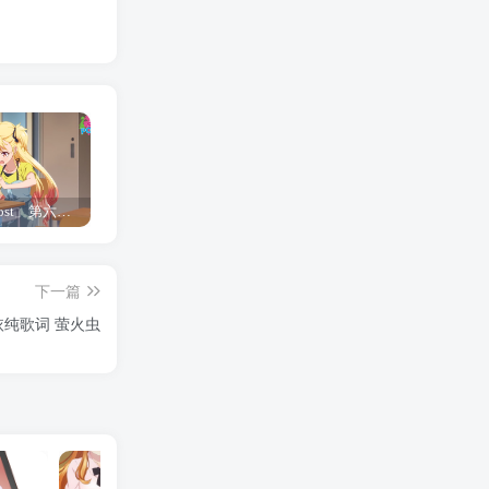
「Shine Post」第六话ED主题曲「Yellow Rose」无字幕MV公开
「茜物语」杂志彩页图公开
夺妻by豌豆荚小说全文 百度网盘 Duo!
下一篇
纯歌词 萤火虫