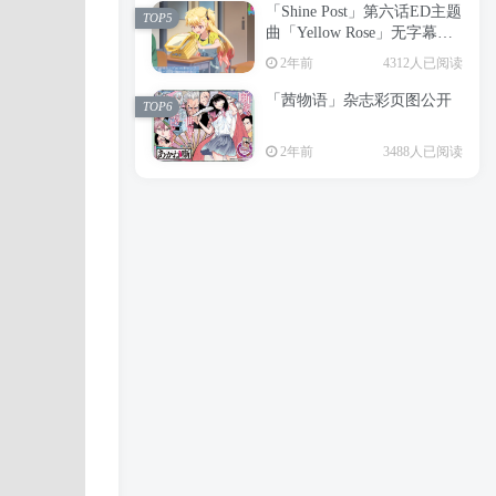
「Shine Post」第六话ED主题
2年前
6197人已阅读
TOP5
曲「Yellow Rose」无字幕MV
APP下载
公开
TOP3
2年前
4312人已阅读
「茜物语」杂志彩页图公开
2年前
5045人已阅读
TOP6
经典杯子蛋糕 佐岸 漫画「经
TOP4
2年前
3488人已阅读
典杯子蛋糕」宣布真人日剧
化
2年前
4460人已阅读
「Shine Post」第六话ED主题
TOP5
曲「Yellow Rose」无字幕MV
公开
2年前
4312人已阅读
「茜物语」杂志彩页图公开
TOP6
2年前
3488人已阅读