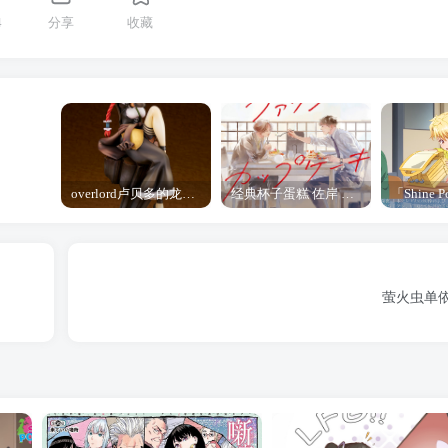
4
分享
收藏
overlord卢贝多的龙王谁厉害 「Overlord」露普斯蕾琪娜·贝塔手办开订
经典杯子蛋糕 佐岸 漫画「经典杯子蛋糕」宣布真人日剧化
萤火虫单依