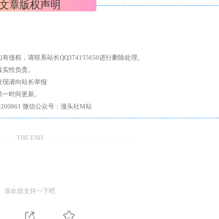
文章版权声明
权，请联系站长QQ374155650进行删除处理。
真实性负责。
发现请向站长举报
第一时间更新。
7、带你进入绅士内部，畅所欲言，释放最真实的自我官方qq群：167200861 微信公众号：漫头社M站
THE END
喜欢就支持一下吧