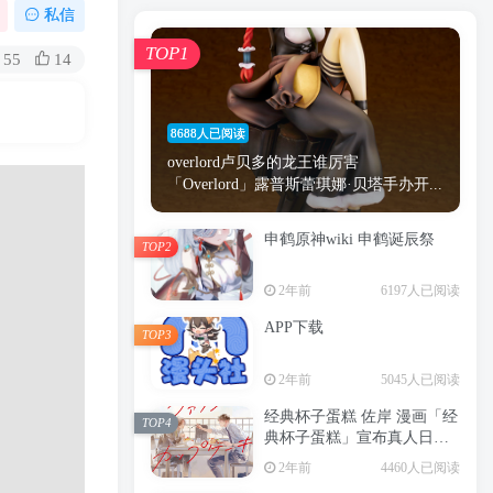
漫画
原神
少女
游戏
动漫
私信
时间
秘密
手机
海贼王
明星
TOP1
55
14
鬼灭之刃
鬼灭
捆绑
萝莉
间谍过家家
忍者
高木
今泉
8688人已阅读
进击的巨人
高岭
overlord卢贝多的龙王谁厉害
「Overlord」露普斯蕾琪娜·贝塔手办开...
申鹤原神wiki 申鹤诞辰祭
TOP2
TOP1
2年前
6197人已阅读
APP下载
TOP3
8688人已阅读
2年前
5045人已阅读
overlord卢贝多的龙王谁厉害
「Overlord」露普斯蕾琪娜·贝塔手办开...
经典杯子蛋糕 佐岸 漫画「经
TOP4
典杯子蛋糕」宣布真人日剧
申鹤原神wiki 申鹤诞辰祭
化
TOP2
2年前
4460人已阅读