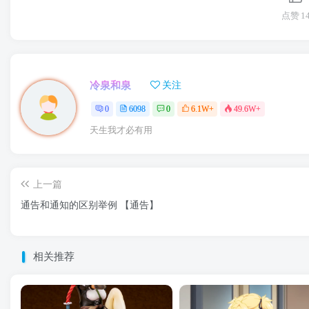
点赞
1
冷泉和泉
关注
0
6098
0
6.1W+
49.6W+
天生我才必有用
上一篇
通告和通知的区别举例 【通告】
相关推荐