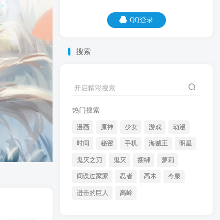
QQ登录
QQ登录
搜索
07
08
开启精彩搜索
累吗？累就对了。舒服是留给有钱人的。
热门搜索
漫画
原神
少女
游戏
动漫
时间
秘密
手机
海贼王
明星
鬼灭之刃
鬼灭
捆绑
萝莉
间谍过家家
忍者
高木
今泉
开启精彩搜索
进击的巨人
高岭
热门搜索