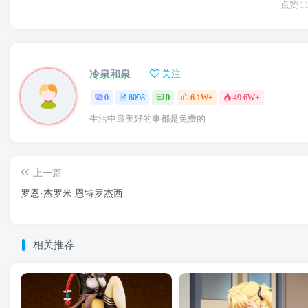
点赞
1
冷泉和泉
关注
0
6098
0
6.1W+
49.6W+
生活中最美好的事都是免费的
上一篇
罗恩·杰罗米 恩特罗杰西
相关推荐