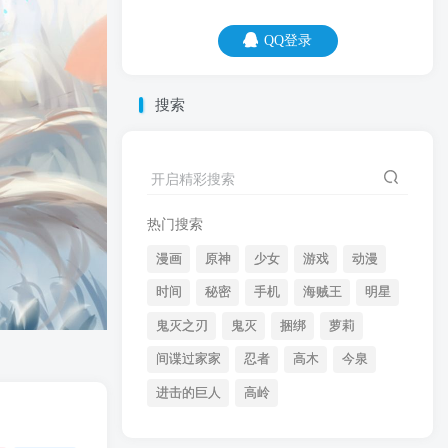
QQ登录
QQ登录
搜索
07
08
开启精彩搜索
风光的背后，不是沧桑，就是肮脏。
热门搜索
漫画
原神
少女
游戏
动漫
时间
秘密
手机
海贼王
明星
鬼灭之刃
鬼灭
捆绑
萝莉
间谍过家家
忍者
高木
今泉
开启精彩搜索
进击的巨人
高岭
热门搜索