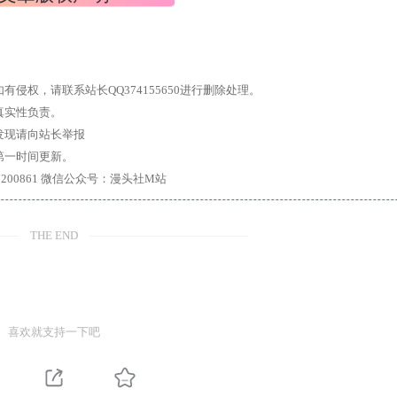
权，请联系站长QQ374155650进行删除处理。
真实性负责。
发现请向站长举报
第一时间更新。
7、带你进入绅士内部，畅所欲言，释放最真实的自我官方qq群：167200861 微信公众号：漫头社M站
THE END
喜欢就支持一下吧