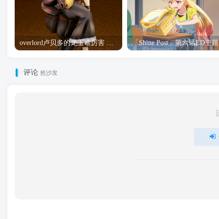
overlord卢贝多的龙王谁厉害 「Overlord」露普斯蕾琪娜·贝塔手办开订
「S
评论
抢沙发