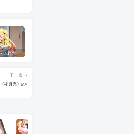
「Shine Post」第六话ED主题曲「Yellow Rose」无字幕MV公开
「茜物语」杂志彩页图公开
夺妻by豌豆荚小说全文 百度网盘 Duo!
下一篇
曲《夜月亮》MV