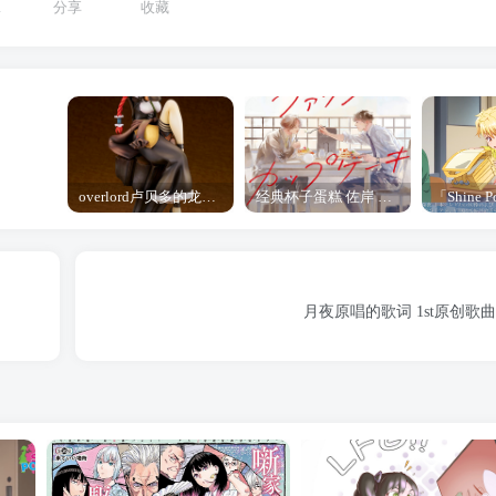
1
分享
收藏
overlord卢贝多的龙王谁厉害 「Overlord」露普斯蕾琪娜·贝塔手办开订
经典杯子蛋糕 佐岸 漫画「经典杯子蛋糕」宣布真人日剧化
月夜原唱的歌词 1st原创歌