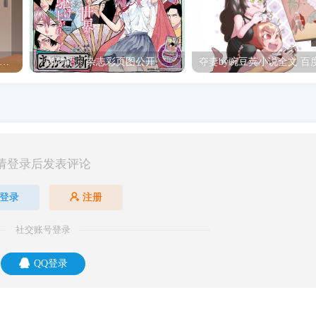
hine Post」第六话ED主题曲「Yellow Rose」无字幕MV公开
「茜物语」杂志彩页图公开
请登录后发表评论
登录
注册
社交账号登录
QQ登录