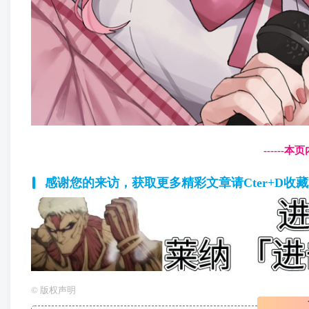
------
感谢您的来访，获取更多精彩文章请Cter+D收
©
版权声明