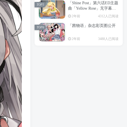
「Shine Post」第六话ED主题
2年前
6197人已阅读
TOP5
曲「Yellow Rose」无字幕MV
APP下载
公开
TOP3
2年前
4312人已阅读
「茜物语」杂志彩页图公开
2年前
5045人已阅读
TOP6
经典杯子蛋糕 佐岸 漫画「经
TOP4
2年前
3488人已阅读
典杯子蛋糕」宣布真人日剧
化
2年前
4460人已阅读
「Shine Post」第六话ED主题
TOP5
曲「Yellow Rose」无字幕MV
公开
2年前
4312人已阅读
「茜物语」杂志彩页图公开
TOP6
2年前
3488人已阅读