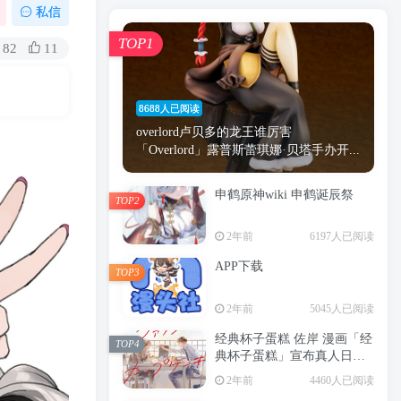
漫画
原神
少女
游戏
动漫
私信
时间
秘密
手机
海贼王
明星
TOP1
82
11
鬼灭之刃
鬼灭
捆绑
萝莉
间谍过家家
忍者
高木
今泉
8688人已阅读
进击的巨人
高岭
overlord卢贝多的龙王谁厉害
「Overlord」露普斯蕾琪娜·贝塔手办开...
申鹤原神wiki 申鹤诞辰祭
TOP2
TOP1
2年前
6197人已阅读
APP下载
TOP3
8688人已阅读
2年前
5045人已阅读
overlord卢贝多的龙王谁厉害
「Overlord」露普斯蕾琪娜·贝塔手办开...
经典杯子蛋糕 佐岸 漫画「经
TOP4
典杯子蛋糕」宣布真人日剧
申鹤原神wiki 申鹤诞辰祭
化
TOP2
2年前
4460人已阅读