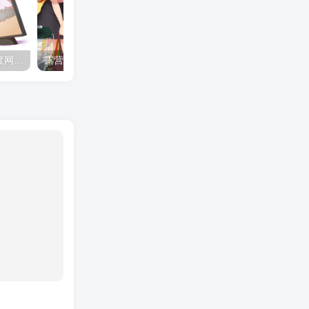
夺妻by豌豆荚小说全文 百度网盘 Duo!
露营的动画 动画「后宫露营！」公开主视觉图
✒️🍬☆