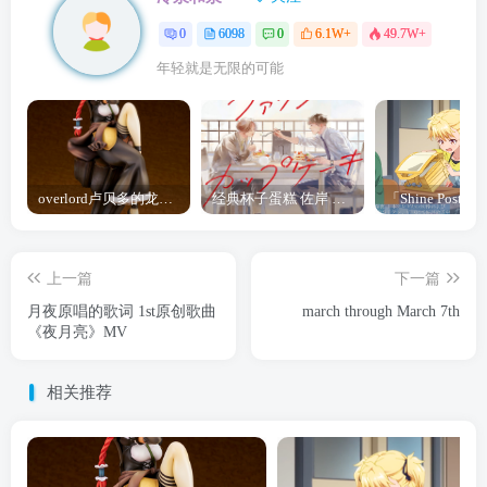
0
6098
0
6.1W+
49.7W+
年轻就是无限的可能
overlord卢贝多的龙王谁厉害 「Overlord」露普斯蕾琪娜·贝塔手办开订
经典杯子蛋糕 佐岸 漫画「经典杯子蛋糕」宣布真人日剧化
上一篇
下一篇
月夜原唱的歌词 1st原创歌曲
march through March 7th
《夜月亮》MV
相关推荐