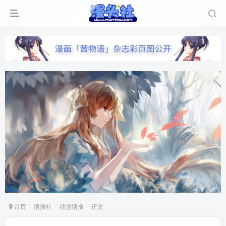
首页
情报社
动漫情报
正文