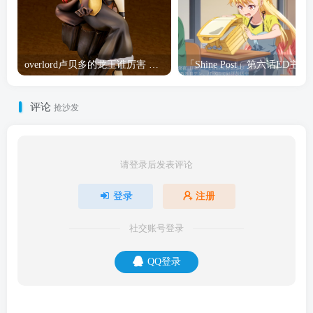
overlord卢贝多的龙王谁厉害 「Overlord」露普斯蕾琪娜·贝塔手办开订
「Shine Post」第六话ED
评论
抢沙发
请登录后发表评论
登录
注册
社交账号登录
QQ登录