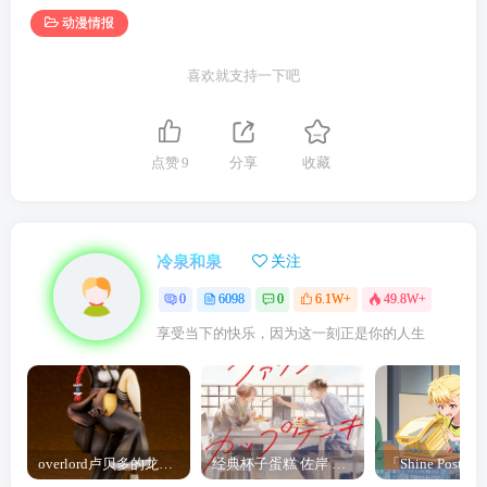
动漫情报
喜欢就支持一下吧
点赞
9
分享
收藏
冷泉和泉
关注
0
6098
0
6.1W+
49.8W+
享受当下的快乐，因为这一刻正是你的人生
overlord卢贝多的龙王谁厉害 「Overlord」露普斯蕾琪娜·贝塔手办开订
经典杯子蛋糕 佐岸 漫画「经典杯子蛋糕」宣布真人日剧化