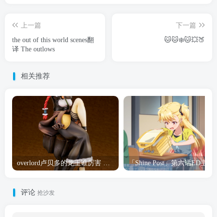
上一篇
下一篇
the out of this world scenes翻
🐱🐱❄️🐱💥🍑
译 The outlows
相关推荐
overlord卢贝多的龙王谁厉害 「Overlord」露普斯蕾琪娜·贝塔手办开订
「Shine Post」第六话ED
评论
抢沙发