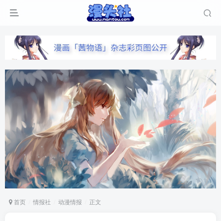
首页
情报社
动漫情报
正文