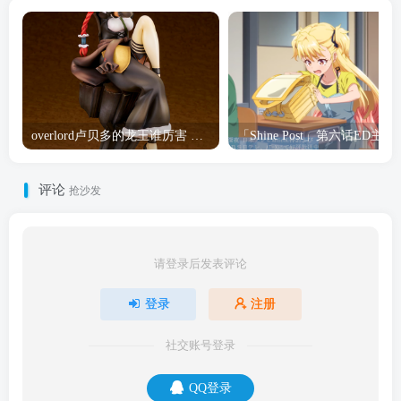
overlord卢贝多的龙王谁厉害 「Overlord」露普斯蕾琪娜·贝塔手办开订
「Shine Post」第六话ED
评论
抢沙发
请登录后发表评论
登录
注册
社交账号登录
QQ登录