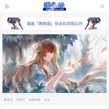
首页
情报社
动漫情报
正文