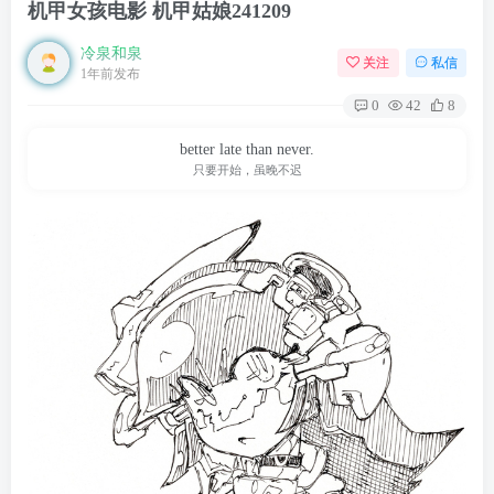
机甲女孩电影 机甲姑娘241209
冷泉和泉
关注
私信
1年前发布
0
42
8
better late than never.
只要开始，虽晚不迟