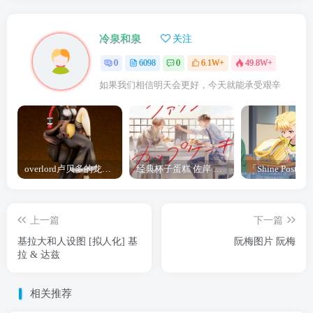
冷泉和泉
关注
0
6098
0
6.1W+
49.8W+
如果我们相信明天会更好，今天就能承受艰辛
overlord卢贝多的龙王谁厉害 「Overlord」露普斯蕾琪娜·贝塔手办开订
经典杯子蛋糕 佐岸 漫画「经典杯子蛋糕」宣布真人日剧化
上一篇
下一篇
基拉大和人设图 [拟人化] 基
阮梅图片 阮梅
拉 & 达兹
相关推荐