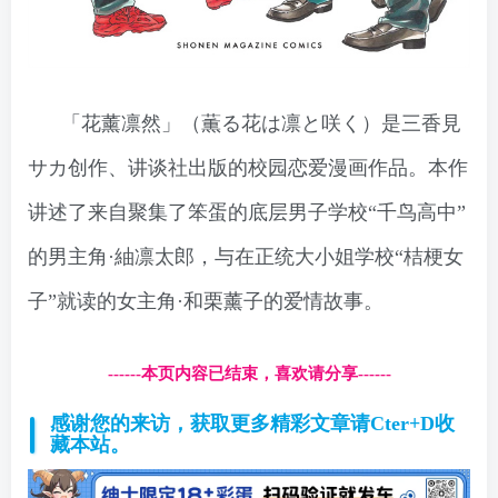
「花薰凛然」（薫る花は凛と咲く）是三香見
サカ创作、讲谈社出版的校园恋爱漫画作品。本作
讲述了来自聚集了笨蛋的底层男子学校“千鸟高中”
的男主角·紬凛太郎，与在正统大小姐学校“桔梗女
子”就读的女主角·和栗薰子的爱情故事。
------本页内容已结束，喜欢请分享------
感谢您的来访，获取更多精彩文章请Cter+D收
藏本站。