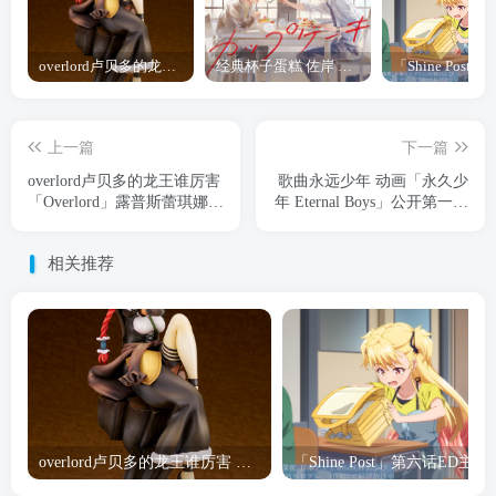
overlord卢贝多的龙王谁厉害 「Overlord」露普斯蕾琪娜·贝塔手办开订
经典杯子蛋糕 佐岸 漫画「经典杯子蛋糕」宣布真人日剧化
上一篇
下一篇
overlord卢贝多的龙王谁厉害
歌曲永远少年 动画「永久少
「Overlord」露普斯蕾琪娜·
年 Eternal Boys」公开第一弹
贝塔手办开订
宣传PV
相关推荐
overlord卢贝多的龙王谁厉害 「Overlord」露普斯蕾琪娜·贝塔手办开订
「Shine Post」第六话ED