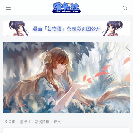
首页
情报社
动漫情报
正文