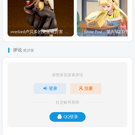
overlord卢贝多的龙王谁厉害 「Overlord」露普斯蕾琪娜·贝塔手办开订
「Shine Post」第六话ED
评论
抢沙发
请登录后发表评论
登录
注册
社交账号登录
QQ登录