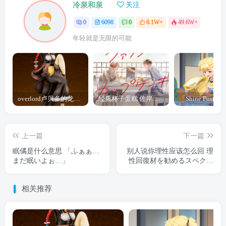
冷泉和泉
关注
0
6098
0
6.1W+
49.6W+
年轻就是无限的可能
overlord卢贝多的龙王谁厉害 「Overlord」露普斯蕾琪娜·贝塔手办开订
经典杯子蛋糕 佐岸 漫画「经典杯子蛋糕」宣布真人日剧化
上一篇
下一篇
眠僪是什么意思 「ふぁぁ…
别人说你理性应该怎么回 理
まだ眠いよぉ…」
性回復材を勧めるスペクタ
ーさん
相关推荐