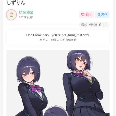
しずりん
冷泉和泉
关注
私信
1年前发布
0
96
11
Don't look back, you're not going that way.
别回头，你要走的不是那条路