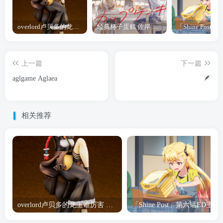
overlord卢贝多的龙王谁厉害 「Overlord」露普斯蕾琪娜·贝塔手办开订
经典杯子蛋糕 佐岸 漫画「经典杯子蛋糕」宣布真人日剧化
上一篇
下一篇
aglgame Aglaea
🪶
相关推荐
overlord卢贝多的龙王谁厉害 「Overlord」露普斯蕾琪娜·贝塔手办开订
「Shine Post」第六话ED