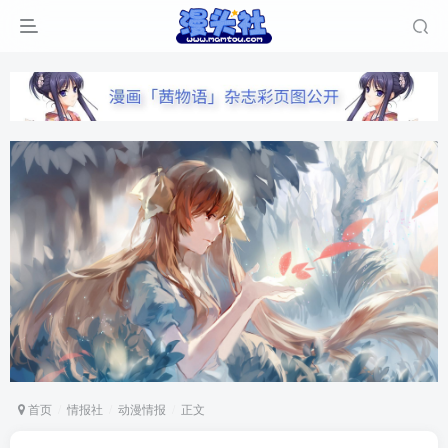
首页
情报社
动漫情报
正文