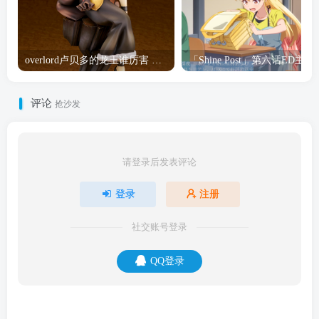
overlord卢贝多的龙王谁厉害 「Overlord」露普斯蕾琪娜·贝塔手办开订
「Shine Post」第六话ED
评论
抢沙发
请登录后发表评论
登录
注册
社交账号登录
QQ登录