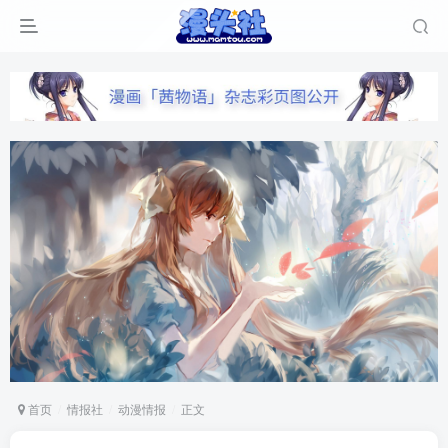
首页
情报社
动漫情报
正文