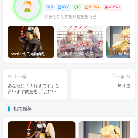
0
6098
0
6.1W+
49.6W+
不要让你的梦想只是想想而已
overlord卢贝多的龙王谁厉害 「Overlord」露普斯蕾琪娜·贝塔手办开订
经典杯子蛋糕 佐岸 漫画「经典杯子蛋糕」宣布真人日剧化
上一篇
下一篇
あなたに「大好きです」と
帰り道
言います的意思 「おにいち
ゃん大好き…っ🤍」
相关推荐