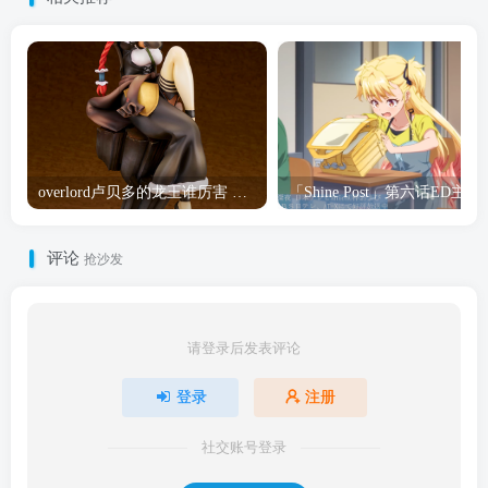
overlord卢贝多的龙王谁厉害 「Overlord」露普斯蕾琪娜·贝塔手办开订
「Shine Post」第六话ED
评论
抢沙发
请登录后发表评论
登录
注册
社交账号登录