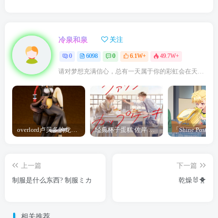
冷泉和泉
关注
0
6098
0
6.1W+
49.7W+
请对梦想充满信心，总有一天属于你的彩虹会在天空微笑
overlord卢贝多的龙王谁厉害 「Overlord」露普斯蕾琪娜·贝塔手办开订
经典杯子蛋糕 佐岸 漫画「经典杯子蛋糕」宣布真人日剧化
上一篇
下一篇
制服是什么东西? 制服ミカ
乾燥🐰🐥
相关推荐