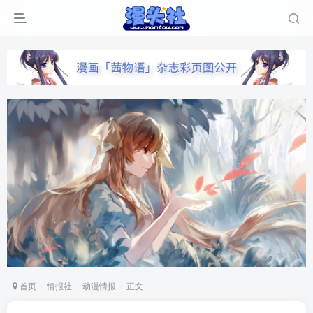
首页
情报社
动漫情报
正文