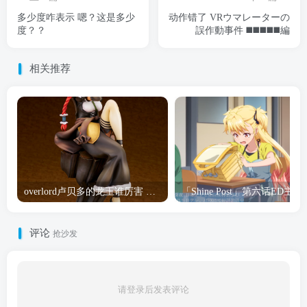
多少度咋表示 嗯？这是多少
动作错了 VRウマレーターの
度？？
誤作動事件 ◼️◼️◼️◼️◼️編
相关推荐
overlord卢贝多的龙王谁厉害 「Overlord」露普斯蕾琪娜·贝塔手办开订
「Shine Post」第六话ED
评论
抢沙发
请登录后发表评论