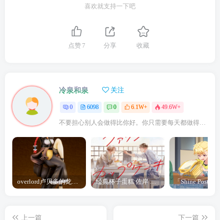
喜欢就支持一下吧
点赞
7
分享
收藏
冷泉和泉
关注
0
6098
0
6.1W+
49.6W+
不要担心别人会做得比你好。你只需要每天都做得比前一天好就可以了
overlord卢贝多的龙王谁厉害 「Overlord」露普斯蕾琪娜·贝塔手办开订
经典杯子蛋糕 佐岸 漫画「经典杯子蛋糕」宣布真人日剧化
上一篇
下一篇