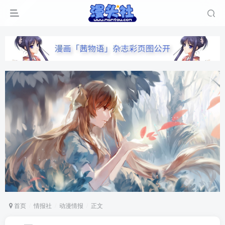
首页
情报社
动漫情报
正文