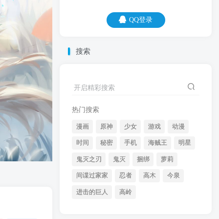
QQ登录
QQ登录
搜索
07
08
开启精彩搜索
拆穿多没用，我喜欢看你表演。
热门搜索
漫画
原神
少女
游戏
动漫
时间
秘密
手机
海贼王
明星
鬼灭之刃
鬼灭
捆绑
萝莉
间谍过家家
忍者
高木
今泉
开启精彩搜索
进击的巨人
高岭
热门搜索