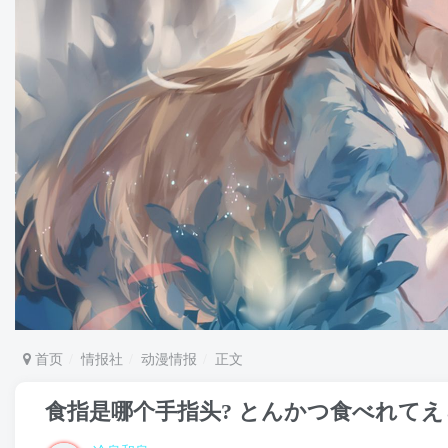
首页
情报社
动漫情报
正文
食指是哪个手指头? とんかつ食べれて