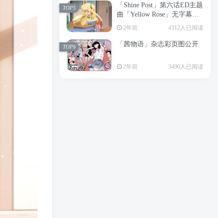
「Shine Post」第六话ED主题
2年前
6199人已阅读
TOP5
曲「Yellow Rose」无字幕MV
APP下载
公开
TOP3
2年前
4312人已阅读
「茜物语」杂志彩页图公开
2年前
5054人已阅读
TOP6
经典杯子蛋糕 佐岸 漫画「经
TOP4
2年前
3490人已阅读
典杯子蛋糕」宣布真人日剧
化
2年前
4462人已阅读
「Shine Post」第六话ED主题
TOP5
曲「Yellow Rose」无字幕MV
公开
2年前
4312人已阅读
「茜物语」杂志彩页图公开
TOP6
2年前
3490人已阅读