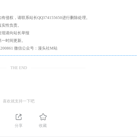
权，请联系站长QQ374155650进行删除处理。
真实性负责。
发现请向站长举报
第一时间更新。
7、带你进入绅士内部，畅所欲言，释放最真实的自我官方qq群：167200861 微信公众号：漫头社M站
THE END
喜欢就支持一下吧
分享
收藏