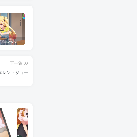
「Shine Post」第六话ED主题曲「Yellow Rose」无字幕MV公开
「茜物语」杂志彩页图公开
夺妻by豌豆荚小说全文 百度网盘 Duo!
下一篇
エレン・ジョー