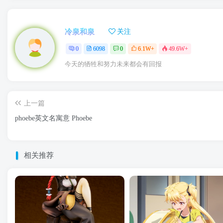
冷泉和泉
关注
0
6098
0
6.1W+
49.6W+
今天的牺牲和努力未来都会有回报
上一篇
phoebe英文名寓意 Phoebe
相关推荐