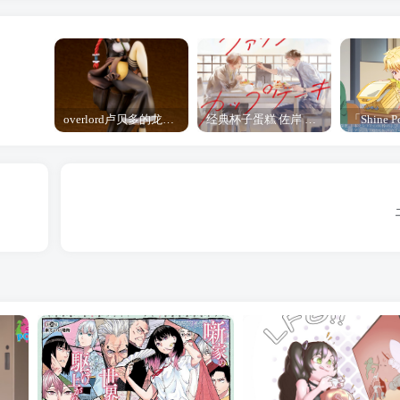
overlord卢贝多的龙王谁厉害 「Overlord」露普斯蕾琪娜·贝塔手办开订
经典杯子蛋糕 佐岸 漫画「经典杯子蛋糕」宣布真人日剧化