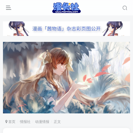
首页
情报社
动漫情报
正文