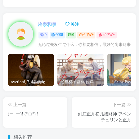
冷泉和泉
关注
0
6098
0
6.1W+
49.7W+
无论过去发生过什么，你都要相信，最好的尚未到来
overlord卢贝多的龙王谁厉害 「Overlord」露普斯蕾琪娜·贝塔手办开订
经典杯子蛋糕 佐岸 漫画「经典杯子蛋糕」宣布真人日剧化
上一篇
下一篇
(ー_ー)! (°ロ°) !
到底正月初几接财神 アベン
チュリンと正月
相关推荐