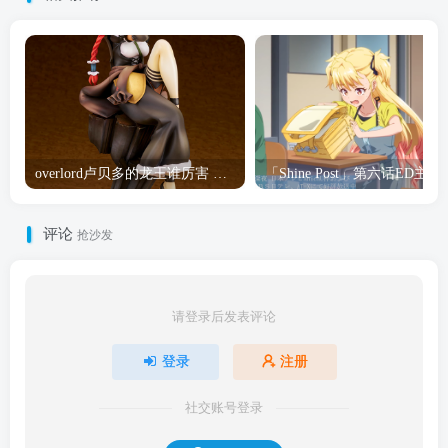
overlord卢贝多的龙王谁厉害 「Overlord」露普斯蕾琪娜·贝塔手办开订
「Shine Post」第六话ED
评论
抢沙发
请登录后发表评论
登录
注册
社交账号登录