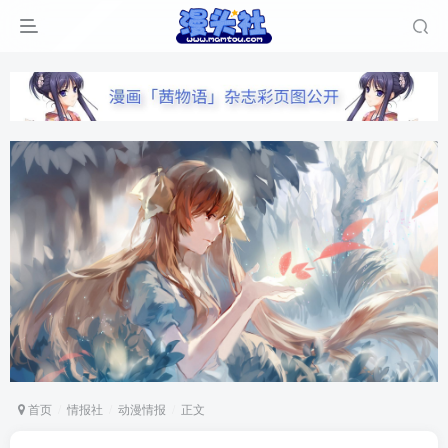
首页
情报社
动漫情报
正文