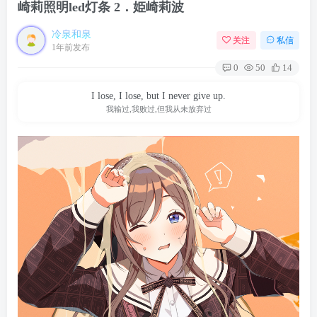
崎莉照明led灯条 2．姫崎莉波
冷泉和泉
关注
私信
1年前发布
0
50
14
I lose, I lose, but I never give up.
我输过,我败过,但我从未放弃过