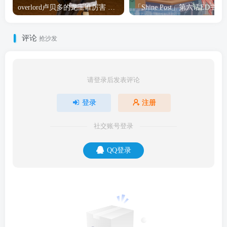
overlord卢贝多的龙王谁厉害 「Overlord」露普斯蕾琪娜·贝塔手办开订
「Shine Post」第六话ED
评论
抢沙发
请登录后发表评论
登录
注册
社交账号登录
QQ登录