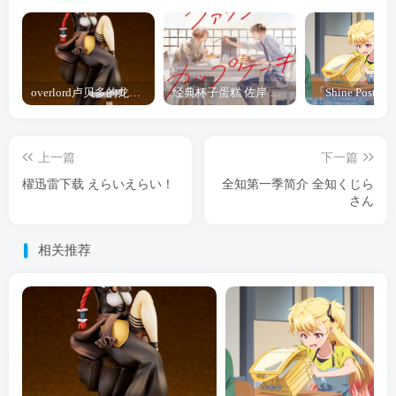
overlord卢贝多的龙王谁厉害 「Overlord」露普斯蕾琪娜·贝塔手办开订
经典杯子蛋糕 佐岸 漫画「经典杯子蛋糕」宣布真人日剧化
上一篇
下一篇
櫂迅雷下载 えらいえらい！
全知第一季简介 全知くじら
さん
相关推荐