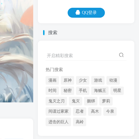
QQ登录
QQ登录
搜索
08
08
开启精彩搜索
这个月圣诞，下个月元旦，下下月完蛋。
热门搜索
漫画
原神
少女
游戏
动漫
时间
秘密
手机
海贼王
明星
鬼灭之刃
鬼灭
捆绑
萝莉
间谍过家家
忍者
高木
今泉
开启精彩搜索
进击的巨人
高岭
热门搜索