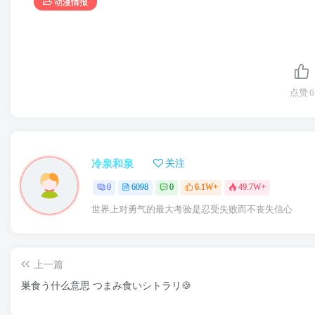
动漫情报
点赞
6
冷泉和泉
关注
0
6098
0
6.1W+
49.7W+
世界上对勇气的最大考验是忍受失败而不丧失信心
上一篇
巣食う什么意思 つまみ食いシトラリ🍪