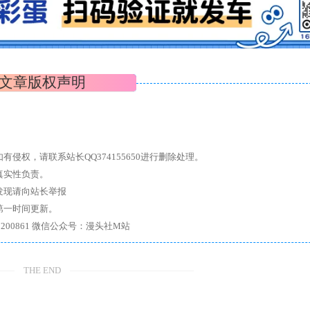
文章版权声明
权，请联系站长QQ374155650进行删除处理。
真实性负责。
发现请向站长举报
第一时间更新。
7、带你进入绅士内部，畅所欲言，释放最真实的自我官方qq群：167200861 微信公众号：漫头社M站
THE END