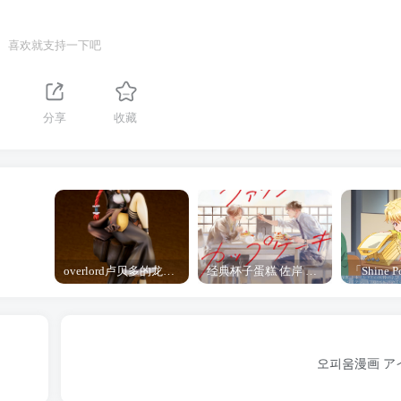
喜欢就支持一下吧
分享
收藏
overlord卢贝多的龙王谁厉害 「Overlord」露普斯蕾琪娜·贝塔手办开订
经典杯子蛋糕 佐岸 漫画「经典杯子蛋糕」宣布真人日剧化
오피움漫画 アイ