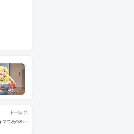
「Shine Post」第六话ED主题曲「Yellow Rose」无字幕MV公开
「茜物语」杂志彩页图公开
夺妻by豌豆荚小说全文 百度网盘 Duo!
下一篇
マス漫画2088