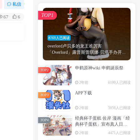
漫画
原神
少女
游戏
动漫
私信
时间
秘密
手机
海贼王
明星
TOP1
67
6
鬼灭之刃
鬼灭
捆绑
萝莉
间谍过家家
忍者
高木
今泉
8709人已阅读
进击的巨人
高岭
overlord卢贝多的龙王谁厉害
「Overlord」露普斯蕾琪娜·贝塔手办开...
申鹤原神wiki 申鹤诞辰祭
TOP2
TOP1
2年前
6199人已阅读
APP下载
TOP3
8709人已阅读
2年前
5058人已阅读
overlord卢贝多的龙王谁厉害
「Overlord」露普斯蕾琪娜·贝塔手办开...
经典杯子蛋糕 佐岸 漫画「经
TOP4
典杯子蛋糕」宣布真人日剧
申鹤原神wiki 申鹤诞辰祭
化
TOP2
2年前
4471人已阅读