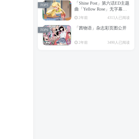
「Shine Post」第六话ED主题
2年前
6199人已阅读
TOP5
曲「Yellow Rose」无字幕MV
APP下载
公开
TOP3
2年前
4313人已阅读
「茜物语」杂志彩页图公开
2年前
5058人已阅读
TOP6
经典杯子蛋糕 佐岸 漫画「经
TOP4
2年前
3490人已阅读
典杯子蛋糕」宣布真人日剧
化
2年前
4471人已阅读
「Shine Post」第六话ED主题
TOP5
曲「Yellow Rose」无字幕MV
公开
2年前
4313人已阅读
「茜物语」杂志彩页图公开
TOP6
2年前
3490人已阅读