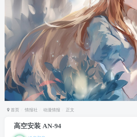
首页
情报社
动漫情报
正文
高空安装 AN-94