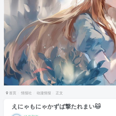
首页
情报社
动漫情报
正文
えにゃもにゃかずば撃たれまい🐱