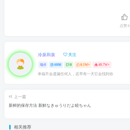
点赞
8
冷泉和泉
关注
0
6098
0
6.1W+
49.7W+
幸福不会遗漏任何人，迟早有一天它会找到你
上一篇
新鲜的保存方法 新鮮なきゅうりだよ睦ちゃん
相关推荐