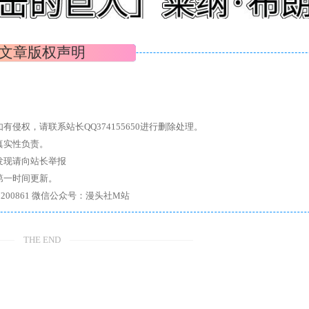
文章版权声明
权，请联系站长QQ374155650进行删除处理。
真实性负责。
发现请向站长举报
第一时间更新。
7、带你进入绅士内部，畅所欲言，释放最真实的自我官方qq群：167200861 微信公众号：漫头社M站
THE END