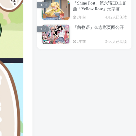
「Shine Post」第六话ED主题
2年前
6199人已阅读
TOP5
曲「Yellow Rose」无字幕MV
APP下载
公开
TOP3
2年前
4312人已阅读
「茜物语」杂志彩页图公开
2年前
5055人已阅读
TOP6
经典杯子蛋糕 佐岸 漫画「经
TOP4
2年前
3490人已阅读
典杯子蛋糕」宣布真人日剧
化
2年前
4464人已阅读
「Shine Post」第六话ED主题
TOP5
曲「Yellow Rose」无字幕MV
公开
2年前
4312人已阅读
「茜物语」杂志彩页图公开
TOP6
2年前
3490人已阅读