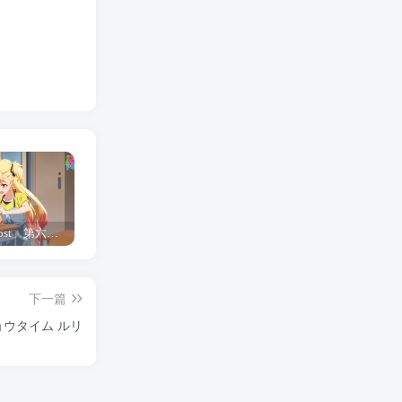
「Shine Post」第六话ED主题曲「Yellow Rose」无字幕MV公开
「茜物语」杂志彩页图公开
夺妻by豌豆荚小说全文 百度网盘 Duo!
下一篇
ョウタイム ルリ