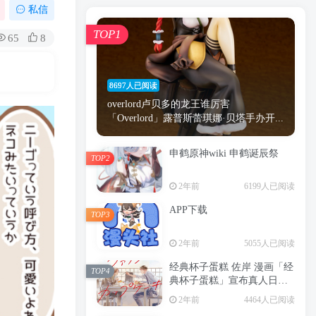
漫画
原神
少女
游戏
动漫
私信
时间
秘密
手机
海贼王
明星
TOP1
65
8
鬼灭之刃
鬼灭
捆绑
萝莉
间谍过家家
忍者
高木
今泉
8697人已阅读
进击的巨人
高岭
overlord卢贝多的龙王谁厉害
「Overlord」露普斯蕾琪娜·贝塔手办开...
申鹤原神wiki 申鹤诞辰祭
TOP2
TOP1
2年前
6199人已阅读
APP下载
TOP3
8697人已阅读
2年前
5055人已阅读
overlord卢贝多的龙王谁厉害
「Overlord」露普斯蕾琪娜·贝塔手办开...
经典杯子蛋糕 佐岸 漫画「经
TOP4
典杯子蛋糕」宣布真人日剧
申鹤原神wiki 申鹤诞辰祭
化
TOP2
2年前
4464人已阅读