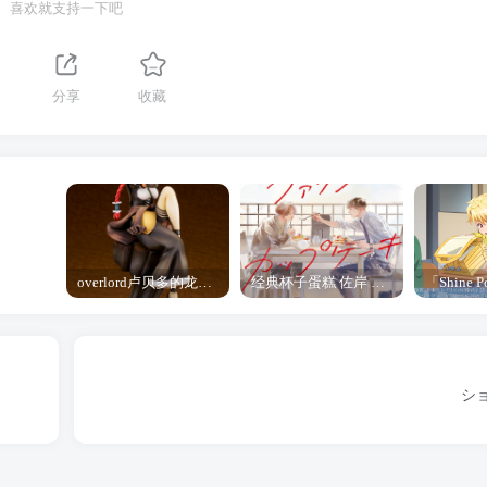
喜欢就支持一下吧
分享
收藏
overlord卢贝多的龙王谁厉害 「Overlord」露普斯蕾琪娜·贝塔手办开订
经典杯子蛋糕 佐岸 漫画「经典杯子蛋糕」宣布真人日剧化
シ