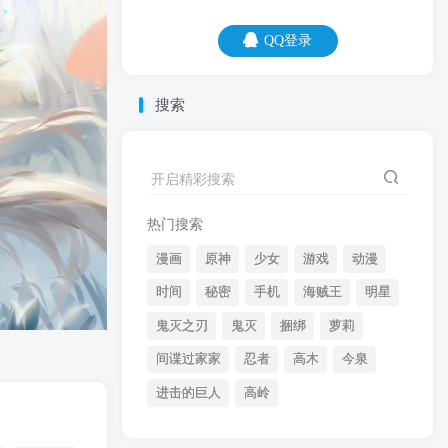
QQ登录
QQ登录
搜索
07
08
开启精彩搜索
知识就像内裤，看不见但很重要。
热门搜索
漫画
原神
少女
游戏
动漫
时间
秘密
手机
海贼王
明星
鬼灭之刃
鬼灭
捆绑
萝莉
间谍过家家
忍者
高木
今泉
开启精彩搜索
进击的巨人
高岭
热门搜索