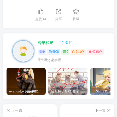
点赞
14
分享
收藏
冷泉和泉
关注
0
6098
0
6.1W+
49.6W+
天生我才必有用
overlord卢贝多的龙王谁厉害 「Overlord」露普斯蕾琪娜·贝塔手办开订
经典杯子蛋糕 佐岸 漫画「经典杯子蛋糕」宣布真人日剧化
上一篇
下一篇