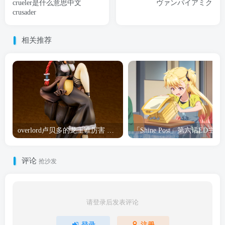
crueler是什么意思中文
ヴァンパイアミク
crusader
相关推荐
overlord卢贝多的龙王谁厉害 「Overlord」露普斯蕾琪娜·贝塔手办开订
「Shine Post」第六话ED
评论
抢沙发
请登录后发表评论
登录
注册