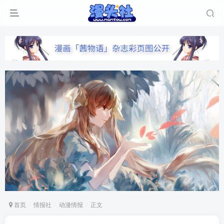
首页
情报社
动漫情报
正文