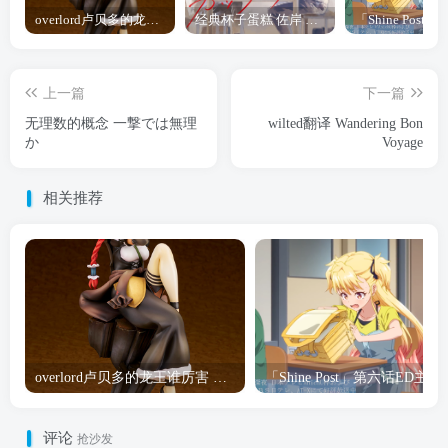
overlord卢贝多的龙王谁厉害 「Overlord」露普斯蕾琪娜·贝塔手办开订
经典杯子蛋糕 佐岸 漫画「经典杯子蛋糕」宣布真人日剧化
上一篇
下一篇
无理数的概念 一撃では無理
wilted翻译 Wandering Bon
か
Voyage
相关推荐
overlord卢贝多的龙王谁厉害 「Overlord」露普斯蕾琪娜·贝塔手办开订
「Shine Post」第六话ED
评论
抢沙发