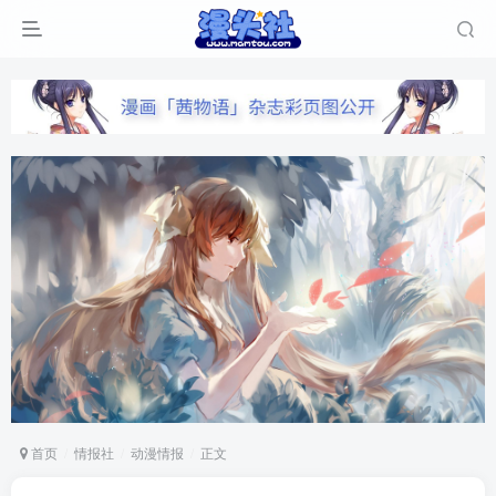
首页
情报社
动漫情报
正文