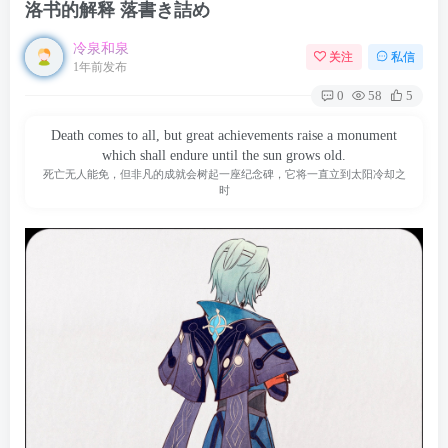
洛书的解释 落書き詰め
冷泉和泉
关注
私信
1年前发布
0
58
5
Death comes to all, but great achievements raise a monument
which shall endure until the sun grows old.
死亡无人能免，但非凡的成就会树起一座纪念碑，它将一直立到太阳冷却之
时