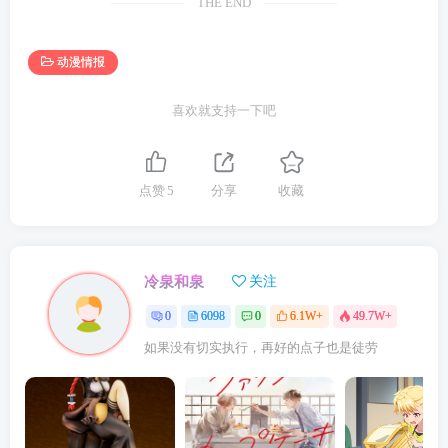
THE END
动漫情报
喜欢就支持一下吧
点赞
5
分享
收藏
冷泉和泉
关注
0
6098
0
6.1W+
49.7W+
如果没有切实执行，再好的点子也是徒劳