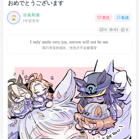
おめでとうございます
冷泉和泉
关注
私信
1年前发布
0
81
6
I only smile very joy, sorrow will not be see.
我只有笑的很欢，忧伤才不会被看穿