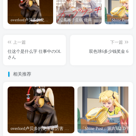
overlord卢贝多的龙王谁厉害 「Overlord」露普斯蕾琪娜·贝塔手办开订
经典杯子蛋糕 佐岸 漫画「经典杯子蛋糕」宣布真人日剧化
上一篇
下一篇
仕这个是什么字 仕事中のOL
双色球6多少钱奖金 6
さん
相关推荐
overlord卢贝多的龙王谁厉害 「Overlord」露普斯蕾琪娜·贝塔手办开订
「Shine Post」第六话ED