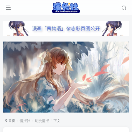
首页
情报社
动漫情报
正文