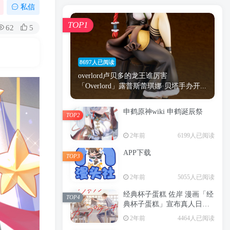
漫画
原神
少女
游戏
动漫
私信
时间
秘密
手机
海贼王
明星
TOP1
62
5
鬼灭之刃
鬼灭
捆绑
萝莉
间谍过家家
忍者
高木
今泉
8697人已阅读
进击的巨人
高岭
overlord卢贝多的龙王谁厉害
「Overlord」露普斯蕾琪娜·贝塔手办开...
申鹤原神wiki 申鹤诞辰祭
TOP2
TOP1
2年前
6199人已阅读
APP下载
TOP3
8697人已阅读
2年前
5055人已阅读
overlord卢贝多的龙王谁厉害
「Overlord」露普斯蕾琪娜·贝塔手办开...
经典杯子蛋糕 佐岸 漫画「经
TOP4
典杯子蛋糕」宣布真人日剧
申鹤原神wiki 申鹤诞辰祭
化
TOP2
2年前
4464人已阅读