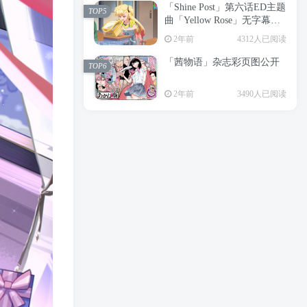
「Shine Post」第六话ED主题
2年前
6199人已阅读
TOP5
曲「Yellow Rose」无字幕MV
APP下载
公开
TOP3
2年前
4312人已阅读
「茜物语」杂志彩页图公开
2年前
5055人已阅读
TOP6
经典杯子蛋糕 佐岸 漫画「经
TOP4
2年前
3490人已阅读
典杯子蛋糕」宣布真人日剧
化
2年前
4464人已阅读
「Shine Post」第六话ED主题
TOP5
曲「Yellow Rose」无字幕MV
公开
2年前
4312人已阅读
「茜物语」杂志彩页图公开
TOP6
2年前
3490人已阅读