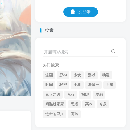
QQ登录
QQ登录
搜索
07
08
我没去过你的城市，但我刷过你那儿的
开启精彩搜索
题。
热门搜索
漫画
原神
少女
游戏
动漫
时间
秘密
手机
海贼王
明星
鬼灭之刃
鬼灭
捆绑
萝莉
间谍过家家
忍者
高木
今泉
开启精彩搜索
进击的巨人
高岭
热门搜索