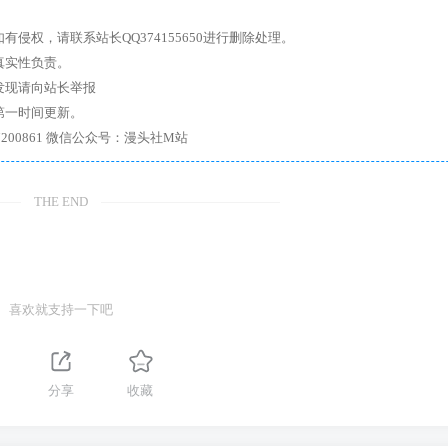
权，请联系站长QQ374155650进行删除处理。
真实性负责。
发现请向站长举报
第一时间更新。
7、带你进入绅士内部，畅所欲言，释放最真实的自我官方qq群：167200861 微信公众号：漫头社M站
THE END
喜欢就支持一下吧
分享
收藏