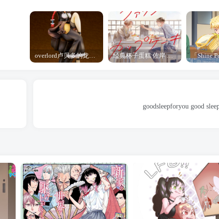
overlord卢贝多的龙王谁厉害 「Overlord」露普斯蕾琪娜·贝塔手办开订
经典杯子蛋糕 佐岸 漫画「经典杯子蛋糕」宣布真人日剧化
goodsleepforyou good slee