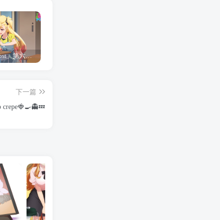
「Shine Post」第六话ED主题曲「Yellow Rose」无字幕MV公开
「茜物语」杂志彩页图公开
夺妻by豌豆荚小说全文 百度网盘 Duo!
下一篇
p crepe🍓🍳👻💤