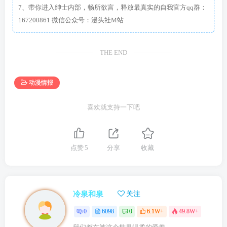
7、带你进入绅士内部，畅所欲言，释放最真实的自我官方qq群：
167200861 微信公众号：漫头社M站
THE END
动漫情报
喜欢就支持一下吧
点赞
5
分享
收藏
冷泉和泉
关注
0
6098
0
6.1W+
49.8W+