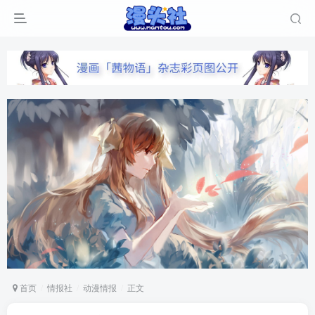
首页
情报社
动漫情报
正文