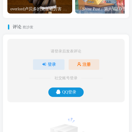
overlord卢贝多的龙王谁厉害 「Overlord」露普斯蕾琪娜·贝塔手办开订
「Shine Post」第六话ED
评论
抢沙发
请登录后发表评论
登录
注册
社交账号登录
QQ登录