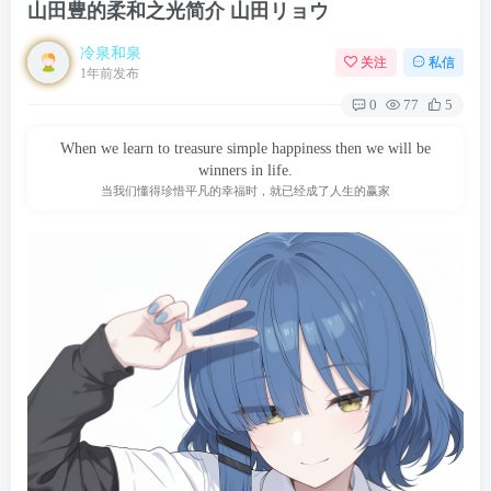
山田豊的柔和之光简介 山田リョウ
冷泉和泉
关注
私信
1年前发布
0
77
5
When we learn to treasure simple happiness then we will be
winners in life.
当我们懂得珍惜平凡的幸福时，就已经成了人生的赢家