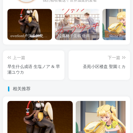
我们都在被这个世界温柔的爱着
overlord卢贝多的龙王谁厉害 「Overlord」露普斯蕾琪娜·贝塔手办开订
经典杯子蛋糕 佐岸 漫画「经典杯子蛋糕」宣布真人日剧化
上一篇
下一篇
早生什么成语 生塩ノア & 早
圣苑小区楼盘 聖園ミカ
瀬ユウカ
相关推荐