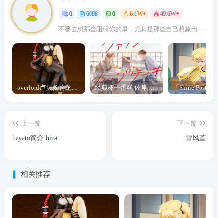
0
6098
0
6.1W+
49.6W+
不要去想那些阻碍你的事，尤其是那些自己想象出来的事
overlord卢贝多的龙王谁厉害 「Overlord」露普斯蕾琪娜·贝塔手办开订
经典杯子蛋糕 佐岸 漫画「经典杯子蛋糕」宣布真人日剧化
上一篇
下一篇
hayato简介 hina
雪风堇
相关推荐