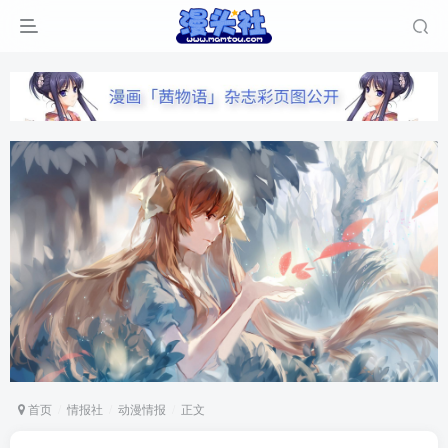
首页
情报社
动漫情报
正文