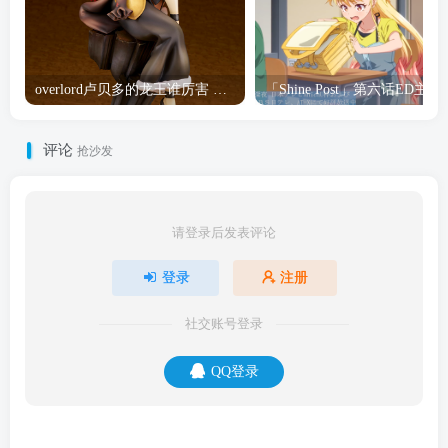
overlord卢贝多的龙王谁厉害 「Overlord」露普斯蕾琪娜·贝塔手办开订
「Shine Post」第六话ED
评论
抢沙发
请登录后发表评论
登录
注册
社交账号登录
QQ登录