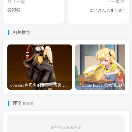
上一篇
下一篇
🐱🐱🐱
にじさんじまとめ4
相关推荐
overlord卢贝多的龙王谁厉害 「Overlord」露普斯蕾琪娜·贝塔手办开订
「Shine Post」第六话ED
评论
抢沙发
请登录后发表评论