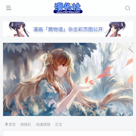
首页
情报社
动漫情报
正文