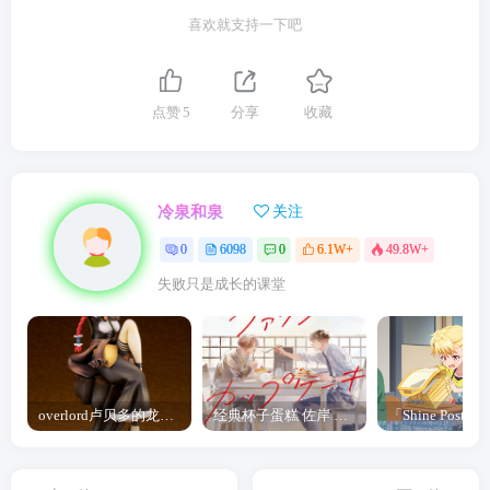
喜欢就支持一下吧
点赞
5
分享
收藏
冷泉和泉
关注
0
6098
0
6.1W+
49.8W+
失败只是成长的课堂
overlord卢贝多的龙王谁厉害 「Overlord」露普斯蕾琪娜·贝塔手办开订
经典杯子蛋糕 佐岸 漫画「经典杯子蛋糕」宣布真人日剧化