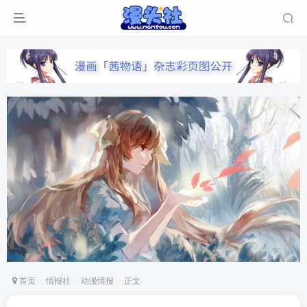
首页
情报社
动漫情报
正文