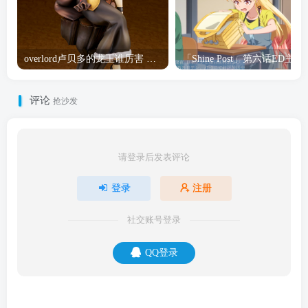
overlord卢贝多的龙王谁厉害 「Overlord」露普斯蕾琪娜·贝塔手办开订
「Shine Post」第六话ED
评论
抢沙发
请登录后发表评论
登录
注册
社交账号登录
QQ登录