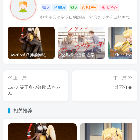
0
6098
0
6.1W+
49.7W+
担忧不会清空明日的烦恼，它只会丧失今日的勇气
overlord卢贝多的龙王谁厉害 「Overlord」露普斯蕾琪娜·贝塔手办开订
经典杯子蛋糕 佐岸 漫画「经典杯子蛋糕」宣布真人日剧化
上一篇
下一篇
cos70°等于多少分数 広ちゃ
莱万汀🔥
ん
相关推荐