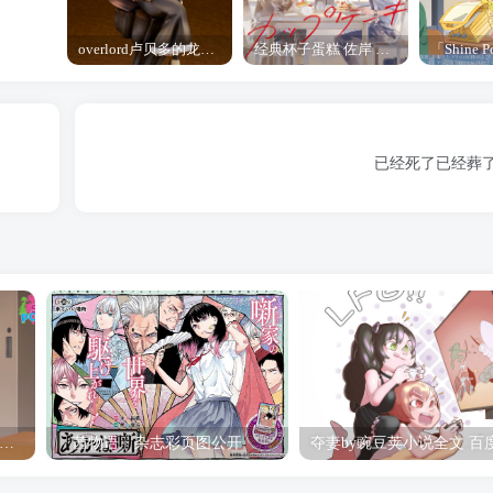
overlord卢贝多的龙王谁厉害 「Overlord」露普斯蕾琪娜·贝塔手办开订
经典杯子蛋糕 佐岸 漫画「经典杯子蛋糕」宣布真人日剧化
已经死了已经葬了
hine Post」第六话ED主题曲「Yellow Rose」无字幕MV公开
「茜物语」杂志彩页图公开