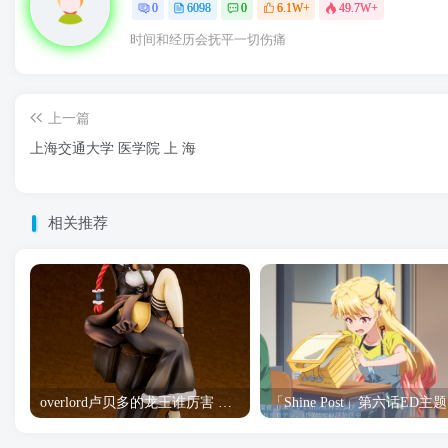
0
6098
0
6.1W+
49.7W+
时间和经历会抚平一切伤痛
上一篇
上海交通大学 医学院 上 海
相关推荐
overlord卢贝多的龙王谁厉害 「Overlord」露普斯蕾琪娜·贝塔手办开订
「S