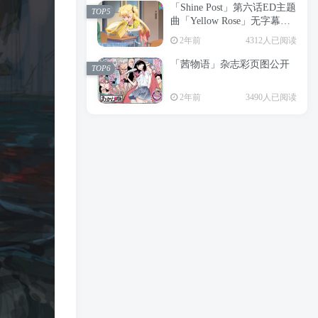
「Shine Post」第六话ED主题
2年前
6199人已阅读
TOP5
曲「Yellow Rose」无字幕MV
APP下载
公开
TOP3
2年前
4312人已阅读
「茜物语」杂志彩页图公开
2年前
5055人已阅读
TOP6
经典杯子蛋糕 佐岸 漫画「经
TOP4
2年前
3490人已阅读
典杯子蛋糕」宣布真人日剧
化
2年前
4462人已阅读
「Shine Post」第六话ED主题
TOP5
曲「Yellow Rose」无字幕MV
公开
2年前
4312人已阅读
「茜物语」杂志彩页图公开
TOP6
2年前
3490人已阅读