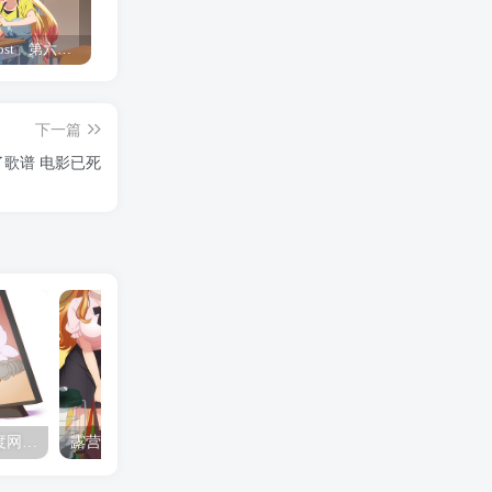
「Shine Post」第六话ED主题曲「Yellow Rose」无字幕MV公开
「茜物语」杂志彩页图公开
夺妻by豌豆荚小说全文 百度网盘 Duo!
下一篇
歌谱 电影已死
夺妻by豌豆荚小说全文 百度网盘 Duo!
露营的动画 动画「后宫露营！」公开主视觉图
✒️🍬☆