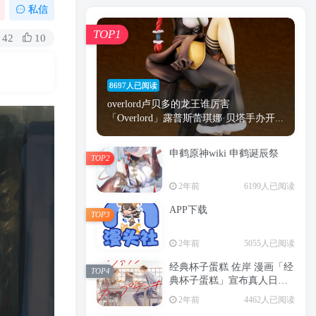
漫画
原神
少女
游戏
动漫
私信
时间
秘密
手机
海贼王
明星
TOP1
42
10
鬼灭之刃
鬼灭
捆绑
萝莉
间谍过家家
忍者
高木
今泉
8697人已阅读
进击的巨人
高岭
overlord卢贝多的龙王谁厉害
「Overlord」露普斯蕾琪娜·贝塔手办开...
申鹤原神wiki 申鹤诞辰祭
TOP2
TOP1
2年前
6199人已阅读
APP下载
TOP3
8697人已阅读
2年前
5055人已阅读
overlord卢贝多的龙王谁厉害
「Overlord」露普斯蕾琪娜·贝塔手办开...
经典杯子蛋糕 佐岸 漫画「经
TOP4
典杯子蛋糕」宣布真人日剧
申鹤原神wiki 申鹤诞辰祭
化
TOP2
2年前
4462人已阅读