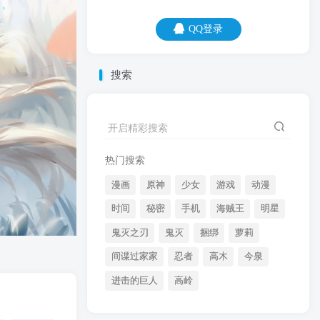
QQ登录
QQ登录
搜索
07
08
开启精彩搜索
世界那么大，能认识你，我觉得好不幸。
热门搜索
漫画
原神
少女
游戏
动漫
时间
秘密
手机
海贼王
明星
鬼灭之刃
鬼灭
捆绑
萝莉
间谍过家家
忍者
高木
今泉
开启精彩搜索
进击的巨人
高岭
热门搜索