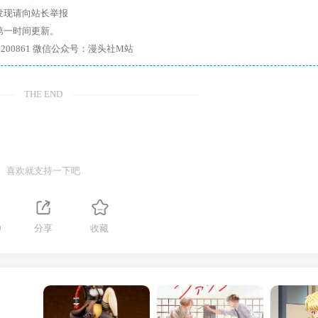
发现请向站长举报
第一时间更新。
7、带你进入绅士内部，畅所欲言，释放最真实的自我官方qq群：167200861 微信公众号：漫头社M站
THE END
喜欢就支持一下吧
0
分享
收藏