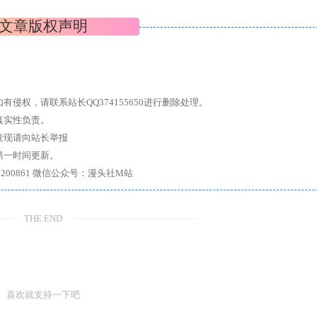
文章版权声明
权，请联系站长QQ374155650进行删除处理。
真实性负责。
发现请向站长举报
第一时间更新。
7、带你进入绅士内部，畅所欲言，释放最真实的自我官方qq群：167200861 微信公众号：漫头社M站
THE END
喜欢就支持一下吧