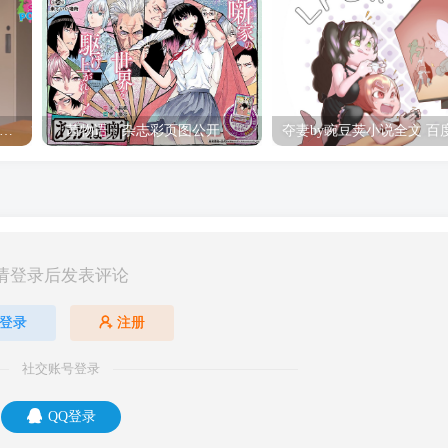
hine Post」第六话ED主题曲「Yellow Rose」无字幕MV公开
「茜物语」杂志彩页图公开
请登录后发表评论
登录
注册
社交账号登录
QQ登录