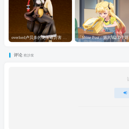
overlord卢贝多的龙王谁厉害 「Overlord」露普斯蕾琪娜·贝塔手办开订
「S
评论
抢沙发