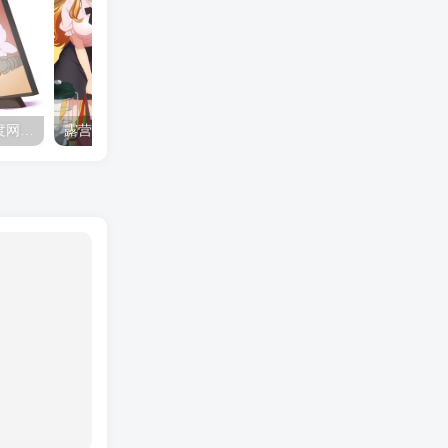
夺妻by豌豆荚小说全文 百度网盘 Duo!
露营的动画 动画「后宫露营！」公开主视觉图
✒️🍬☆