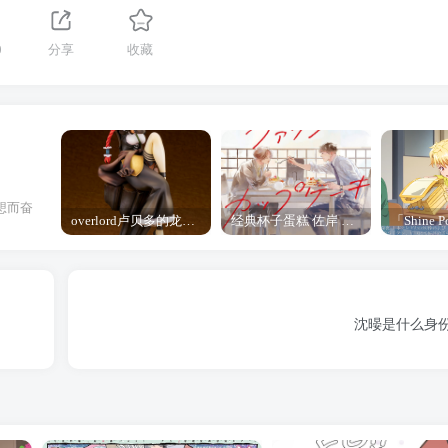
0
分享
收藏
想而奋
overlord卢贝多的龙王谁厉害 「Overlord」露普斯蕾琪娜·贝塔手办开订
经典杯子蛋糕 佐岸 漫画「经典杯子蛋糕」宣布真人日剧化
沈暥是什么身份