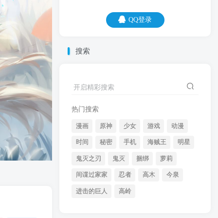
QQ登录
QQ登录
搜索
08
08
开启精彩搜索
别总是对我忽冷忽热，不然我会感冒的。
热门搜索
漫画
原神
少女
游戏
动漫
时间
秘密
手机
海贼王
明星
鬼灭之刃
鬼灭
捆绑
萝莉
间谍过家家
忍者
高木
今泉
开启精彩搜索
进击的巨人
高岭
热门搜索