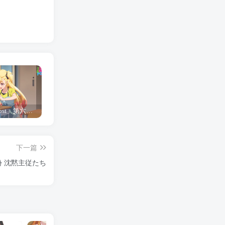
「Shine Post」第六话ED主题曲「Yellow Rose」无字幕MV公开
「茜物语」杂志彩页图公开
夺妻by豌豆荚小说全文 百度网盘 Duo!
下一篇
 沈黙主従たち