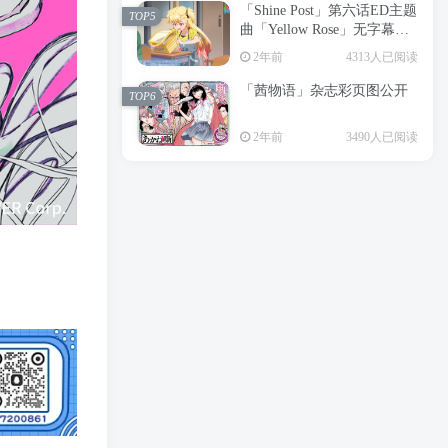
「Shine Post」第六话ED主题
2年前
6199人已阅读
TOP5
曲「Yellow Rose」无字幕MV
APP下载
公开
TOP3
2年前
4313人已阅读
「茜物语」杂志彩页图公开
2年前
5058人已阅读
TOP6
经典杯子蛋糕 佐岸 漫画「经
TOP4
2年前
3490人已阅读
典杯子蛋糕」宣布真人日剧
化
2年前
4469人已阅读
「Shine Post」第六话ED主题
TOP5
曲「Yellow Rose」无字幕MV
公开
2年前
4313人已阅读
「茜物语」杂志彩页图公开
TOP6
2年前
3490人已阅读