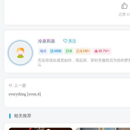
点赞
1
冷泉和泉
关注
0
6098
0
6.1W+
49.7W+
无论你现在感觉如何，请起床、穿好衣服然后为你的梦
斗
上一篇
everything [even;4]
相关推荐