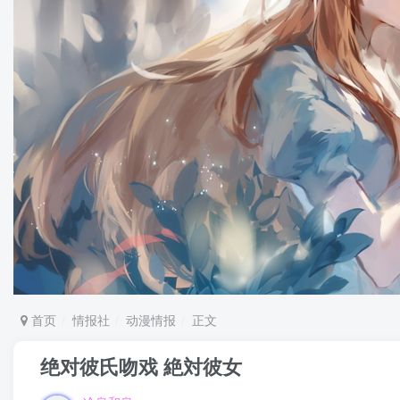
首页
情报社
动漫情报
正文
绝对彼氏吻戏 絶対彼女