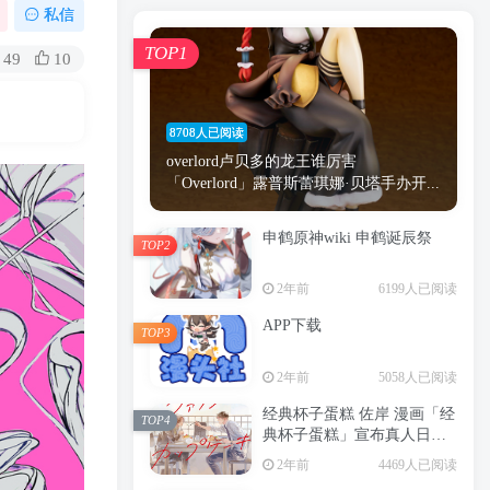
漫画
原神
少女
游戏
动漫
私信
时间
秘密
手机
海贼王
明星
TOP1
49
10
鬼灭之刃
鬼灭
捆绑
萝莉
间谍过家家
忍者
高木
今泉
8708人已阅读
进击的巨人
高岭
overlord卢贝多的龙王谁厉害
「Overlord」露普斯蕾琪娜·贝塔手办开...
申鹤原神wiki 申鹤诞辰祭
TOP2
TOP1
2年前
6199人已阅读
APP下载
TOP3
8708人已阅读
2年前
5058人已阅读
overlord卢贝多的龙王谁厉害
「Overlord」露普斯蕾琪娜·贝塔手办开...
经典杯子蛋糕 佐岸 漫画「经
TOP4
典杯子蛋糕」宣布真人日剧
申鹤原神wiki 申鹤诞辰祭
化
TOP2
2年前
4469人已阅读