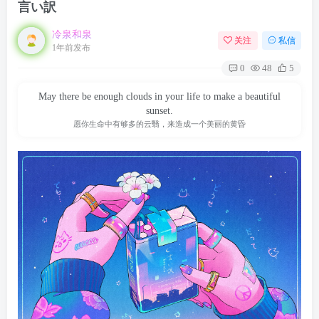
言い訳
冷泉和泉
关注
私信
1年前发布
0
48
5
May there be enough clouds in your life to make a beautiful
sunset.
愿你生命中有够多的云翳，来造成一个美丽的黄昏