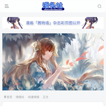
首页
情报社
动漫情报
正文