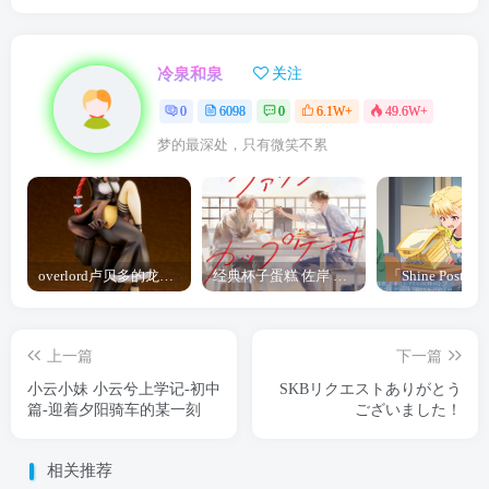
冷泉和泉
关注
0
6098
0
6.1W+
49.6W+
梦的最深处，只有微笑不累
overlord卢贝多的龙王谁厉害 「Overlord」露普斯蕾琪娜·贝塔手办开订
经典杯子蛋糕 佐岸 漫画「经典杯子蛋糕」宣布真人日剧化
上一篇
下一篇
小云小妹 小云兮上学记-初中
SKBリクエストありがとう
篇-迎着夕阳骑车的某一刻
ございました！
相关推荐