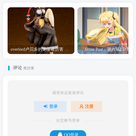
overlord卢贝多的龙王谁厉害 「Overlord」露普斯蕾琪娜·贝塔手办开订
「Shine Post」第六话ED
评论
抢沙发
请登录后发表评论
登录
注册
社交账号登录
QQ登录