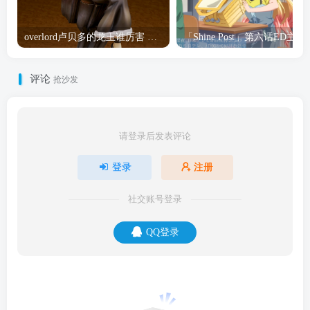
overlord卢贝多的龙王谁厉害 「Overlord」露普斯蕾琪娜·贝塔手办开订
「Shine Post」第六话ED
评论
抢沙发
请登录后发表评论
登录
注册
社交账号登录
QQ登录