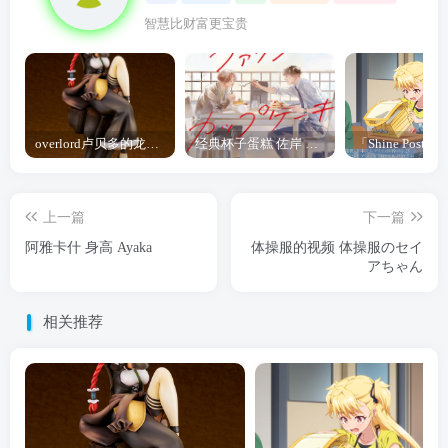
智慧比财富更宝贵
overlord卢贝多的龙王谁厉害 「Overlord」露普斯蕾琪娜·贝塔手办开订
经典杯子蛋糕 佐岸 漫画「经典杯子蛋糕」宣布真人日剧化
上一篇
下一篇
阿雅卡什 身高 Ayaka
体操服的视频 体操服のセイ
アちゃん
相关推荐