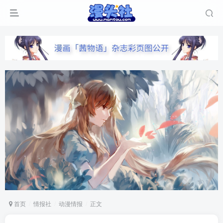
首页
情报社
动漫情报
正文