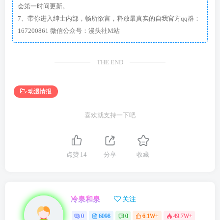
会第一时间更新。
7、带你进入绅士内部，畅所欲言，释放最真实的自我官方qq群：
167200861 微信公众号：漫头社M站
THE END
动漫情报
喜欢就支持一下吧
点赞
14
分享
收藏
冷泉和泉
关注
0
6098
0
6.1W+
49.7W+