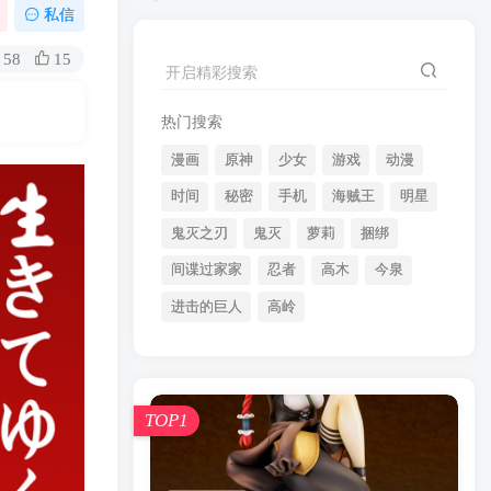
漫画
原神
少女
游戏
动漫
私信
时间
秘密
手机
海贼王
明星
58
15
开启精彩搜索
鬼灭之刃
鬼灭
萝莉
捆绑
间谍过家家
忍者
高木
今泉
热门搜索
进击的巨人
高岭
漫画
原神
少女
游戏
动漫
时间
秘密
手机
海贼王
明星
鬼灭之刃
鬼灭
萝莉
捆绑
TOP1
间谍过家家
忍者
高木
今泉
进击的巨人
高岭
8721人已阅读
overlord卢贝多的龙王谁厉害
「Overlord」露普斯蕾琪娜·贝塔手办开...
TOP1
申鹤原神wiki 申鹤诞辰祭
TOP2