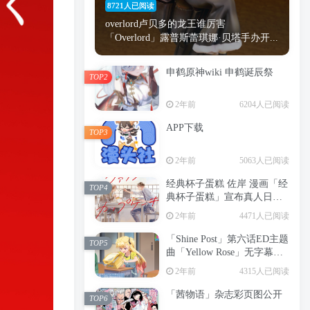
8721人已阅读
2年前
6204人已阅读
overlord卢贝多的龙王谁厉害
APP下载
「Overlord」露普斯蕾琪娜·贝塔手办开...
TOP3
2年前
5063人已阅读
申鹤原神wiki 申鹤诞辰祭
TOP2
经典杯子蛋糕 佐岸 漫画「经
TOP4
典杯子蛋糕」宣布真人日剧
2年前
6204人已阅读
化
2年前
4471人已阅读
APP下载
TOP3
「Shine Post」第六话ED主题
TOP5
曲「Yellow Rose」无字幕MV
2年前
5063人已阅读
公开
2年前
4315人已阅读
经典杯子蛋糕 佐岸 漫画「经
TOP4
典杯子蛋糕」宣布真人日剧
「茜物语」杂志彩页图公开
TOP6
化
2年前
4471人已阅读
2年前
3490人已阅读
「Shine Post」第六话ED主题
TOP5
曲「Yellow Rose」无字幕MV
公开
2年前
4315人已阅读
「茜物语」杂志彩页图公开
TOP6