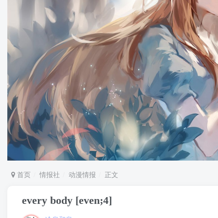
首页
情报社
动漫情报
正文
every body [even;4]