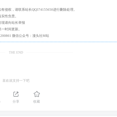
权，请联系站长QQ374155650进行删除处理。
真实性负责。
发现请向站长举报
第一时间更新。
7、带你进入绅士内部，畅所欲言，释放最真实的自我官方qq群：167200861 微信公众号：漫头社M站
THE END
喜欢就支持一下吧
5
分享
收藏