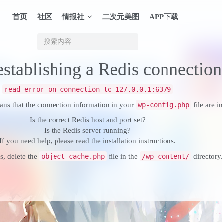
首页
社区
情报社
二次元美图
APP下载
establishing a Redis connection
read error on connection to 127.0.0.1:6379
eans that the connection information in your
wp-config.php
file are i
Is the correct Redis host and port set?
Is the Redis server running?
If you need help, please read the
installation instructions
.
s, delete the
object-cache.php
file in the
/wp-content/
directory