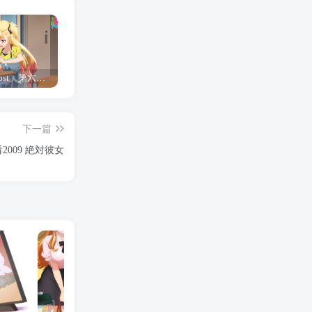
「Shine Post」第六话ED主题曲「Yellow Rose」无字幕MV公开
「茜物语」杂志彩页图公开
夺妻by豌豆荚小说全文 百度网盘 Duo!
下一篇
009 絶対彼女