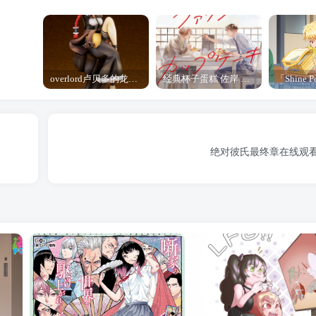
overlord卢贝多的龙王谁厉害 「Overlord」露普斯蕾琪娜·贝塔手办开订
经典杯子蛋糕 佐岸 漫画「经典杯子蛋糕」宣布真人日剧化
绝对彼氏最终章在线观看2