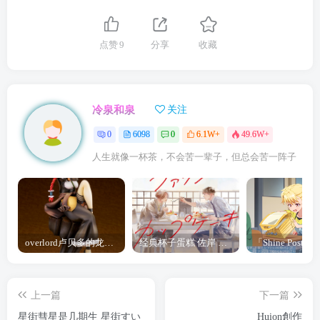
点赞
9
分享
收藏
冷泉和泉
关注
0
6098
0
6.1W+
49.6W+
人生就像一杯茶，不会苦一辈子，但总会苦一阵子
overlord卢贝多的龙王谁厉害 「Overlord」露普斯蕾琪娜·贝塔手办开订
经典杯子蛋糕 佐岸 漫画「经典杯子蛋糕」宣布真人日剧化
上一篇
下一篇
星街彗星是几期生 星街すい
Huion創作