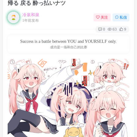
帰る 戻る 酔っ払いナツ
冷泉和泉
关注
私信
1年前发布
0
63
9
Success is a battle between YOU and YOURSELF only.
成功是一场和自己的比赛