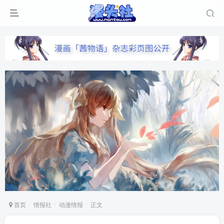
首页
情报社
动漫情报
正文