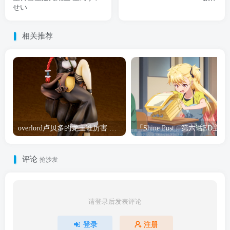
せい
相关推荐
overlord卢贝多的龙王谁厉害 「Overlord」露普斯蕾琪娜·贝塔手办开订
「Shine Post」第六话ED
评论
抢沙发
请登录后发表评论
登录
注册