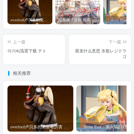
overlord卢贝多的龙王谁厉害 「Overlord」露普斯蕾琪娜·贝塔手办开订
经典杯子蛋糕 佐岸 漫画「经典杯子蛋糕」宣布真人日剧化
上一篇
下一篇
아가씨迅雷下载 テト
燚龙什么意思 氷龍レジドラ
ゴ
相关推荐
overlord卢贝多的龙王谁厉害 「Overlord」露普斯蕾琪娜·贝塔手办开订
「Shine Post」第六话ED