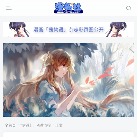
首页
情报社
动漫情报
正文