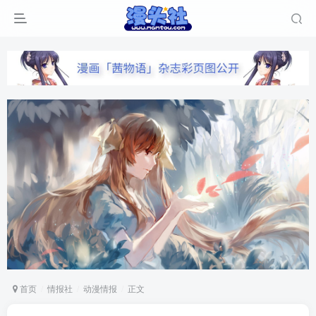
首页
情报社
动漫情报
正文