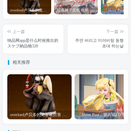
overlord卢贝多的龙王谁厉害 「Overlord」露普斯蕾琪娜·贝塔手办开订
经典杯子蛋糕 佐岸 漫画「经典杯子蛋糕」宣布真人日剧化
上一篇
下一篇
纳品网app是什么时候推出的
주연 버리고 미야비랑 동행
スケブ納品物328
초대 하는날
相关推荐
overlord卢贝多的龙王谁厉害 「Overlord」露普斯蕾琪娜·贝塔手办开订
「Shine Post」第六话ED