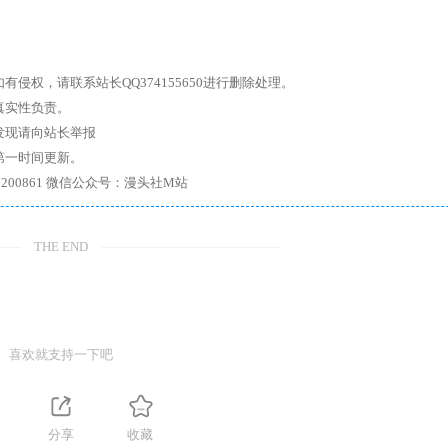
权，请联系站长QQ374155650进行删除处理。
真实性负责。
发现请向站长举报
第一时间更新。
7、带你进入绅士内部，畅所欲言，释放最真实的自我官方qq群：167200861 微信公众号：漫头社M站
THE END
喜欢就支持一下吧
分享
收藏