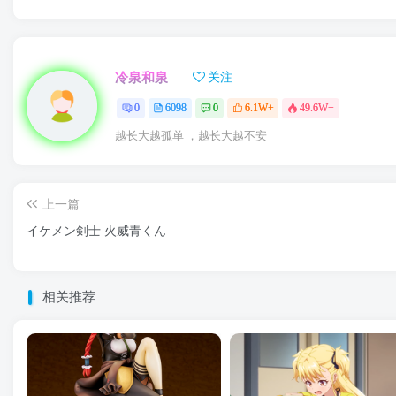
冷泉和泉
关注
0
6098
0
6.1W+
49.6W+
越长大越孤单 ，越长大越不安
上一篇
イケメン剣士 火威青くん
相关推荐