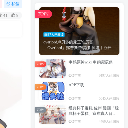
漫画
原神
少女
游戏
动漫
私信
时间
秘密
手机
海贼王
明星
TOP1
41
9
鬼灭之刃
鬼灭
捆绑
萝莉
间谍过家家
忍者
高木
今泉
8687人已阅读
进击的巨人
高岭
overlord卢贝多的龙王谁厉害
「Overlord」露普斯蕾琪娜·贝塔手办开...
申鹤原神wiki 申鹤诞辰祭
TOP2
TOP1
2年前
6197人已阅读
APP下载
TOP3
8687人已阅读
2年前
5045人已阅读
overlord卢贝多的龙王谁厉害
「Overlord」露普斯蕾琪娜·贝塔手办开...
经典杯子蛋糕 佐岸 漫画「经
TOP4
典杯子蛋糕」宣布真人日剧
申鹤原神wiki 申鹤诞辰祭
化
TOP2
2年前
4460人已阅读