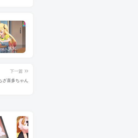
「Shine Post」第六话ED主题曲「Yellow Rose」无字幕MV公开
「茜物语」杂志彩页图公开
夺妻by豌豆荚小说全文 百度网盘 Duo!
下一篇
ちざ喜多ちゃん