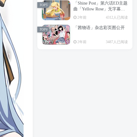
「Shine Post」第六话ED主题
2年前
6197人已阅读
TOP5
曲「Yellow Rose」无字幕MV
APP下载
公开
TOP3
2年前
4312人已阅读
「茜物语」杂志彩页图公开
2年前
5045人已阅读
TOP6
经典杯子蛋糕 佐岸 漫画「经
TOP4
2年前
3487人已阅读
典杯子蛋糕」宣布真人日剧
化
2年前
4460人已阅读
「Shine Post」第六话ED主题
TOP5
曲「Yellow Rose」无字幕MV
公开
2年前
4312人已阅读
「茜物语」杂志彩页图公开
TOP6
2年前
3487人已阅读