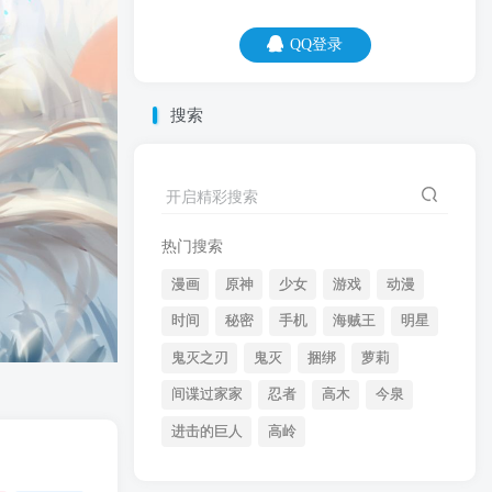
QQ登录
QQ登录
搜索
06
08
不是吃燕窝的人皮肤好，是吃得起燕窝的
开启精彩搜索
人皮肤好。
热门搜索
漫画
原神
少女
游戏
动漫
时间
秘密
手机
海贼王
明星
鬼灭之刃
鬼灭
捆绑
萝莉
间谍过家家
忍者
高木
今泉
开启精彩搜索
进击的巨人
高岭
热门搜索