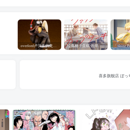
overlord卢贝多的龙王谁厉害 「Overlord」露普斯蕾琪娜·贝塔手办开订
经典杯子蛋糕 佐岸 漫画「经典杯子蛋糕」宣布真人日剧化
喜多旗舰店 ぼっ