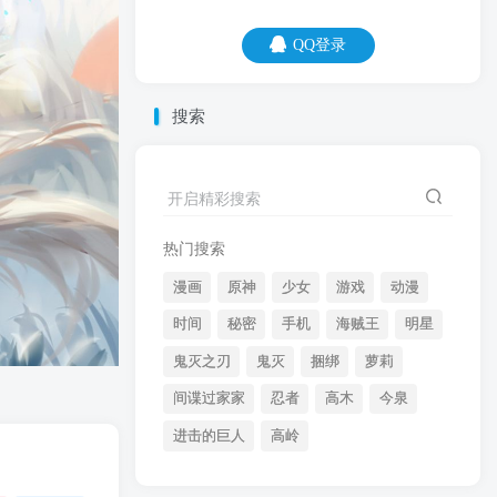
QQ登录
QQ登录
搜索
07
08
有时候，我也很羡慕地板，有那么多头
开启精彩搜索
发。
热门搜索
漫画
原神
少女
游戏
动漫
时间
秘密
手机
海贼王
明星
鬼灭之刃
鬼灭
捆绑
萝莉
间谍过家家
忍者
高木
今泉
开启精彩搜索
进击的巨人
高岭
热门搜索