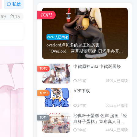
漫画
原神
少女
游戏
动漫
私信
时间
秘密
手机
海贼王
明星
TOP1
59
15
鬼灭之刃
鬼灭
捆绑
萝莉
间谍过家家
忍者
高木
今泉
8697人已阅读
进击的巨人
高岭
overlord卢贝多的龙王谁厉害
「Overlord」露普斯蕾琪娜·贝塔手办开...
申鹤原神wiki 申鹤诞辰祭
TOP2
TOP1
2年前
6199人已阅读
APP下载
TOP3
8697人已阅读
2年前
5055人已阅读
overlord卢贝多的龙王谁厉害
「Overlord」露普斯蕾琪娜·贝塔手办开...
经典杯子蛋糕 佐岸 漫画「经
TOP4
典杯子蛋糕」宣布真人日剧
申鹤原神wiki 申鹤诞辰祭
化
TOP2
2年前
4464人已阅读