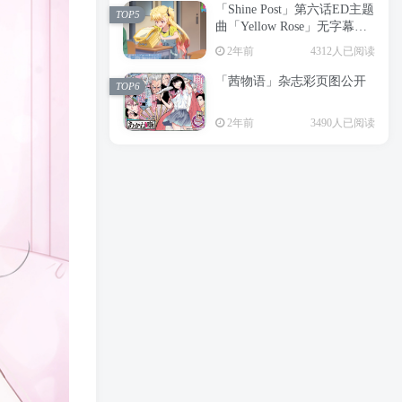
「Shine Post」第六话ED主题
2年前
6199人已阅读
TOP5
曲「Yellow Rose」无字幕MV
APP下载
公开
TOP3
2年前
4312人已阅读
「茜物语」杂志彩页图公开
2年前
5055人已阅读
TOP6
经典杯子蛋糕 佐岸 漫画「经
TOP4
2年前
3490人已阅读
典杯子蛋糕」宣布真人日剧
化
2年前
4464人已阅读
「Shine Post」第六话ED主题
TOP5
曲「Yellow Rose」无字幕MV
公开
2年前
4312人已阅读
「茜物语」杂志彩页图公开
TOP6
2年前
3490人已阅读