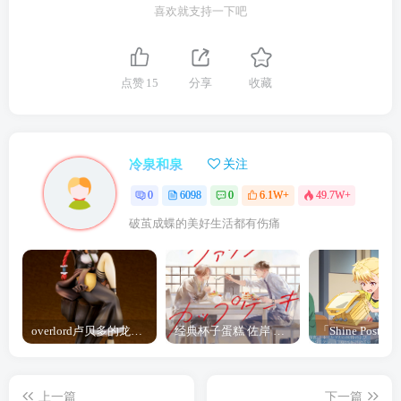
喜欢就支持一下吧
点赞
15
分享
收藏
冷泉和泉
关注
0
6098
0
6.1W+
49.7W+
破茧成蝶的美好生活都有伤痛
overlord卢贝多的龙王谁厉害 「Overlord」露普斯蕾琪娜·贝塔手办开订
经典杯子蛋糕 佐岸 漫画「经典杯子蛋糕」宣布真人日剧化
上一篇
下一篇