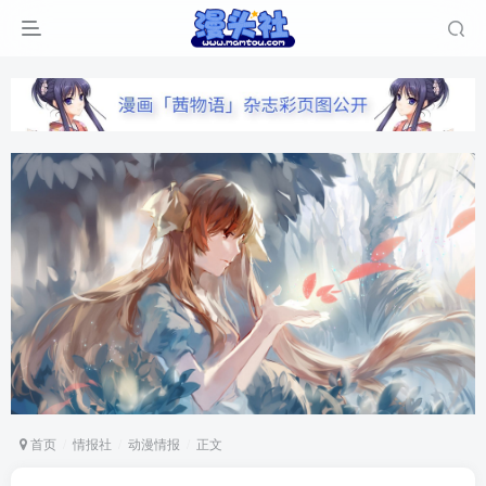
首页
情报社
动漫情报
正文