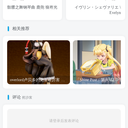
骷髅之舞钢琴曲 鹿尧 狼嵜光
イヴリン・シェヴァリエ \
Evelyn
相关推荐
overlord卢贝多的龙王谁厉害 「Overlord」露普斯蕾琪娜·贝塔手办开订
「Shine Post」第六话ED
评论
抢沙发
请登录后发表评论