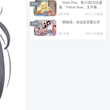
「Shine Post」第六话ED主题
2年前
6197人已阅读
TOP5
曲「Yellow Rose」无字幕MV
APP下载
公开
TOP3
2年前
4312人已阅读
「茜物语」杂志彩页图公开
2年前
5045人已阅读
TOP6
经典杯子蛋糕 佐岸 漫画「经
TOP4
2年前
3487人已阅读
典杯子蛋糕」宣布真人日剧
化
2年前
4460人已阅读
「Shine Post」第六话ED主题
TOP5
曲「Yellow Rose」无字幕MV
公开
2年前
4312人已阅读
「茜物语」杂志彩页图公开
TOP6
2年前
3487人已阅读