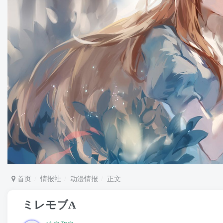
首页
情报社
动漫情报
正文
ミレモブA