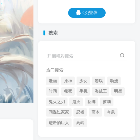
QQ登录
QQ登录
搜索
06
08
这次期末考，我会用实力告诉你，我们年
开启精彩搜索
级共有多少人。
热门搜索
漫画
原神
少女
游戏
动漫
时间
秘密
手机
海贼王
明星
鬼灭之刃
鬼灭
捆绑
萝莉
间谍过家家
忍者
高木
今泉
开启精彩搜索
进击的巨人
高岭
热门搜索