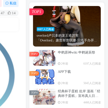
漫画
原神
少女
游戏
动漫
私信
时间
秘密
手机
海贼王
明星
TOP1
47
14
鬼灭之刃
鬼灭
捆绑
萝莉
间谍过家家
忍者
高木
今泉
8687人已阅读
进击的巨人
高岭
overlord卢贝多的龙王谁厉害
「Overlord」露普斯蕾琪娜·贝塔手办开...
申鹤原神wiki 申鹤诞辰祭
TOP2
TOP1
2年前
6197人已阅读
APP下载
TOP3
8687人已阅读
2年前
5045人已阅读
overlord卢贝多的龙王谁厉害
「Overlord」露普斯蕾琪娜·贝塔手办开...
经典杯子蛋糕 佐岸 漫画「经
TOP4
典杯子蛋糕」宣布真人日剧
申鹤原神wiki 申鹤诞辰祭
化
TOP2
2年前
4460人已阅读