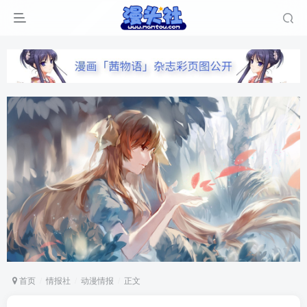
首页
情报社
动漫情报
正文