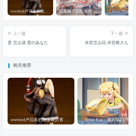
overlord卢贝多的龙王谁厉害 「Overlord」露普斯蕾琪娜·贝塔手办开订
经典杯子蛋糕 佐岸 漫画「经典杯子蛋糕」宣布真人日剧化
上一篇
下一篇
昔 怎么读 昔のあなた
水宫怎么玩 水宮枢さん
相关推荐
overlord卢贝多的龙王谁厉害 「Overlord」露普斯蕾琪娜·贝塔手办开订
「Shine Post」第六话ED