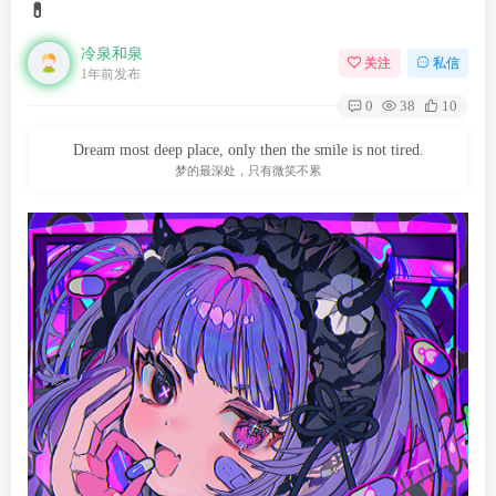
💊
冷泉和泉
关注
私信
1年前发布
0
38
10
Dream most deep place, only then the smile is not tired.
梦的最深处，只有微笑不累